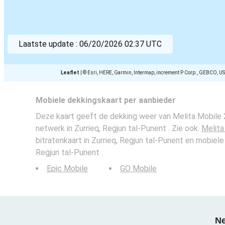
Laatste update :
06/20/2026 02:37 UTC
Leaflet
|
© Esri, HERE, Garmin, Intermap, increment P Corp., GEBCO, U
Mobiele dekkingskaart per aanbieder
Deze kaart geeft de dekking weer van Melita Mobile 
netwerk in Zurrieq, Reġjun tal-Punent . Zie ook:
Melita
bitratenkaart in Zurrieq, Reġjun tal-Punent en mobiele
Reġjun tal-Punent .
Epic Mobile
GO Mobile
Ne