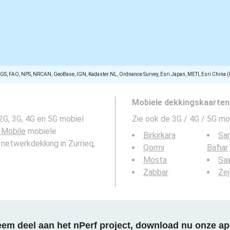
SGS, FAO, NPS, NRCAN, GeoBase, IGN, Kadaster NL, Ordnance Survey, Esri Japan, METI, Esri China 
Mobiele dekkingskaarten
2G, 3G, 4G en 5G mobiel
Zie ook de 3G / 4G / 5G mo
 Mobile
mobiele
Birkirkara
San
 netwerkdekking in Zurrieq,
Qormi
Baħar
Mosta
Sai
Żabbar
Żej
em deel aan het nPerf project, download nu onze ap