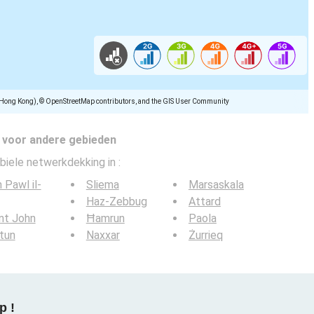
(Hong Kong), © OpenStreetMap contributors, and the GIS User Community
 voor andere gebieden
biele netwerkdekking in
:
 Pawl il-
Sliema
Marsaskala
Haz-Zebbug
Attard
nt John
Ħamrun
Paola
tun
Naxxar
Żurrieq
p !