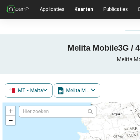
Applicaties
Kaarten
Publicaties
Melita Mobile3G / 4
Melita Mo
MT
- Malta
Melita Mobile
+
−