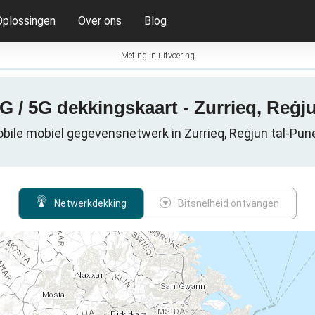
Oplossingen
Over ons
Blog
Meting in uitvoering
G / 5G dekkingskaart - Zurrieq, Reġj
bile mobiel gegevensnetwerk in Zurrieq, Reġjun tal-Pun
Netwerkdekking
Bitsnelheid ontvangen