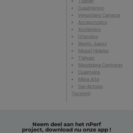
Tlalpan
Cuauhtémoc
Venustiano Carranza
Azcapotzalco
Xochimilco
Iztacalco
Benito Juarez
Miguel Hidalgo
Tlahuac
Magdalena Contreras
Cuajimalpa
Milpa Alta
San Antonio
Tecómitl
Neem deel aan het nPerf
project, download nu onze app !