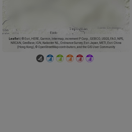
Leaflet
|
© Esri, HERE, Garmin, Intermap, increment P Corp., GEBCO, USGS, FAO, NPS,
NRCAN, GeoBase, IGN, Kadaster NL, Ordnance Survey, Esri Japan, METI, Esri China
(Hong Kong), © OpenStreetMap contributors, and the GIS User Community