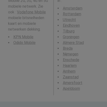
Mobile 2G, 3G, 4G en 5G
in
:
mobiele netwerk. Zie
Amsterdam
ook :
Vodafone Mobile
Rotterdam
mobiele bitsnelheden
Utrecht
kaart en mobiele
Eindhoven
netwerken dekking.
Tilburg
KPN Mobile
Groningen
Odido Mobile
Almere Stad
Breda
Nijmegen
Enschede
Haarlem
Arnhem
Zaanstad
Amersfoort
Apeldoorn