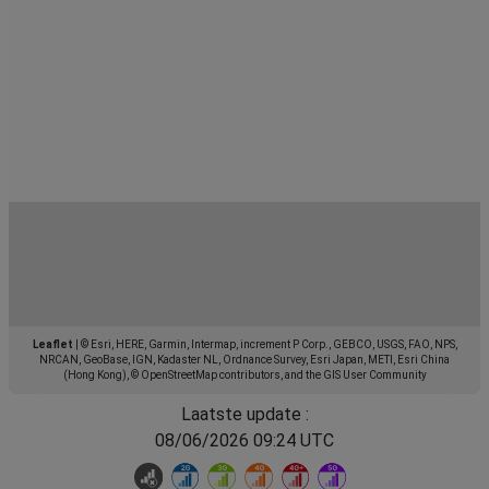
Leaflet
|
© Esri, HERE, Garmin, Intermap, increment P Corp., GEBCO, USGS, FAO, NPS,
NRCAN, GeoBase, IGN, Kadaster NL, Ordnance Survey, Esri Japan, METI, Esri China
(Hong Kong), © OpenStreetMap contributors, and the GIS User Community
Laatste update :
08/06/2026 09:24 UTC