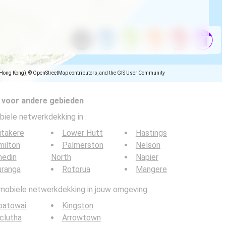
(Hong Kong), © OpenStreetMap contributors, and the GIS User Community
 voor andere gebieden
biele netwerkdekking in
:
itakere
Lower Hutt
Hastings
milton
Palmerston
Nelson
nedin
North
Napier
uranga
Rotorua
Mangere
 mobiele netwerkdekking in jouw omgeving:
patowai
Kingston
clutha
Arrowtown