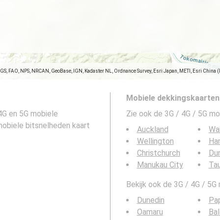
SGS, FAO, NPS, NRCAN, GeoBase, IGN, Kadaster NL, Ordnance Survey, Esri Japan, METI, Esri China 
Mobiele dekkingskaarten
4G en 5G mobiele
Zie ook de 3G / 4G / 5G mo
 mobiele bitsnelheden kaart
Auckland
Wa
Wellington
Ha
Christchurch
Du
Manukau City
Ta
Bekijk ook de 3G / 4G / 5G
Dunedin
Pa
Oamaru
Bal