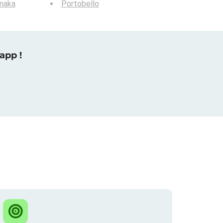
naka
Portobello
app !