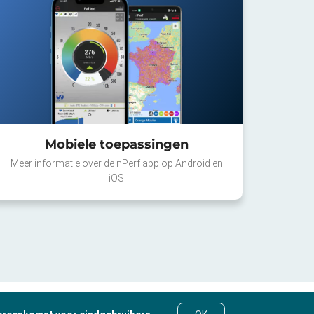
Mobiele toepassingen
Meer informatie over de nPerf app op Android en
iOS