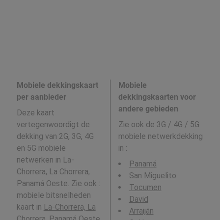
Mobiele dekkingskaart
Mobiele
per aanbieder
dekkingskaarten voor
andere gebieden
Deze kaart
vertegenwoordigt de
Zie ook de 3G / 4G / 5G
dekking van 2G, 3G, 4G
mobiele netwerkdekking
en 5G mobiele
in
:
netwerken in La-
Panamá
Chorrera, La Chorrera,
San Miguelito
Panamá Oeste. Zie ook :
Tocumen
mobiele bitsnelheden
David
kaart in
La-Chorrera, La
Arraiján
Chorrera, Panamá Oeste
.