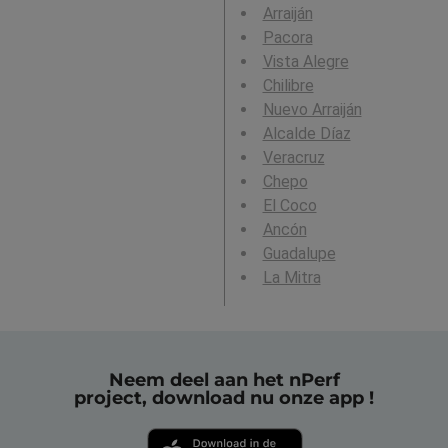
Arraiján
Pacora
Vista Alegre
Chilibre
Nuevo Arraiján
Alcalde Díaz
Veracruz
Chepo
El Coco
Ancón
Guadalupe
La Mitra
Neem deel aan het nPerf
project, download nu onze app !