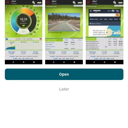
zijn tests die in reële omstandigheden, direct in het
veld, worden uitgevoerd. Als je ook mee wilt doen, hoef
je alleen maar de nPerf-app te downloaden op je
smartphone.
Hoe meer gegevens er zijn, hoe
uitgebreider de kaarten zullen zijn!
Door nPerf.com te bekijken, stemt u in met ons
privacy- en
Hoe worden updates gemaakt?
cookiesgebruiksbeleid
en met onze nPerf-test
Open
Licentieovereenkomst voor eindgebruikers
.
Netwerkdekkingskaarten worden elk uur automatisch
bijgewerkt door een bot. Snelheidskaarten worden
Later
OK
elke 15 minuten bijgewerkt
. Gegevens worden
gedurende twee jaar weergegeven. Na twee jaar
worden de oudste gegevens eenmaal per maand van
de kaarten verwijderd.