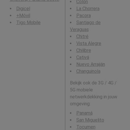
Colón
Digicel
La Chorrera
+Móvil
Pacora
Tigo Mobile
Santiago de
Veraguas
Chitré
Vista Alegre
Chilibre
Cativá
Nuevo Arraiján
Changuinola
Bekijk ook de 3G / 4G /
5G mobiele
netwerkdekking in jouw
omgeving:
Panamá
San Miguelito
Tocumen