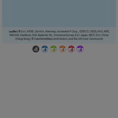
Leaflet
|
© Esri, HERE, Garmin, Intermap, increment P Corp., GEBCO, USGS, FAO, NPS,
NRCAN, GeoBase, IGN, Kadaster NL, Ordnance Survey, Esri Japan, METI, Esri China
(Hong Kong), © OpenStreetMap contributors, and the GIS User Community