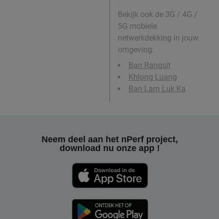
Bekijk ook de 3G / 4G /
5G mobiele
netwerkdekking in jouw
omgeving:
Ban Rangsit
Khlong Luang
Ban Lam Luk Ka
Neem deel aan het nPerf project,
download nu onze app !