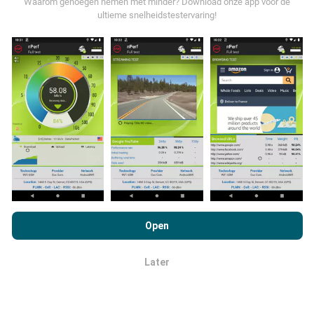
Waarom genoegen nemen met minder? Download onze app voor de
ultieme snelheidstestervaring!
Hoe worden updates gemaakt?
Netwerkdekkingskaarten worden elk uur automatisch
bijgewerkt door een bot. Snelheidskaarten worden
elke
15 minuten bijgewerkt
. Gegevens worden gedurende
twee jaar weergegeven. Na twee jaar worden de oudste
gegevens eenmaal per maand van de kaarten
verwijderd.
Door nPerf.com te bekijken, stemt u in met ons
privacy- en
cookiesgebruiksbeleid
en met onze nPerf-test
Open
Licentieovereenkomst voor eindgebruikers
.
Later
OK
Hoe betrouwbaar en nauwkeurig is het?