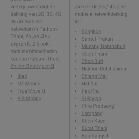
vertegenwoordigt de
Zie ook de 3G / 4G / 5G
dekking van 2G, 3G, 4G
mobiele netwerkdekking
en 5G mobiele
in
:
netwerken in Pathum-
Bangkok
Thani, อำเภอเมือง
Samut Prakan
ปทุมธานี. Zie ook :
Mueang Nonthaburi
mobiele bitsnelheden
Udon Thani
kaart in
Pathum-Thani,
Chon Buri
อำเภอเมืองปทุมธานี
.
Nakhon Ratchasima
dtac
Chiang Mai
NT Mobile
Hat Yai
True Move H
Pak Kret
AIS Mobile
Si Racha
Phra Pradaeng
Lampang
Khon Kaen
Surat Thani
Ban Rangsit