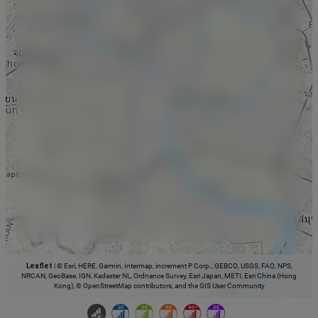
Leaflet
|
© Esri, HERE, Garmin, Intermap, increment P Corp., GEBCO, USGS, FAO, NPS,
NRCAN, GeoBase, IGN, Kadaster NL, Ordnance Survey, Esri Japan, METI, Esri China (Hong
Kong), © OpenStreetMap contributors, and the GIS User Community