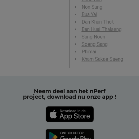
Non Sung
Bua Yai
Dan Khun Thot
Ban Huai Thalaeng
Sung Noen
Soeng Sang
Phimai
Kham Sakae Saeng
Neem deel aan het nPerf
project, download nu onze app !