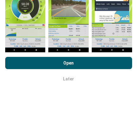
uitgebreider de kaarten zullen zijn!
Hoe worden updates gemaakt?
Door nPerf.com te bekijken, stemt u in met ons
privacy- en
cookiesgebruiksbeleid
en met onze nPerf-test
Netwerkdekkingskaarten worden elk uur automatisch
Open
Licentieovereenkomst voor eindgebruikers
.
bijgewerkt door een bot. Snelheidskaarten worden
elke 15 minuten bijgewerkt
. Gegevens worden
Later
gedurende twee jaar weergegeven. Na twee jaar
OK
worden de oudste gegevens eenmaal per maand van
de kaarten verwijderd.