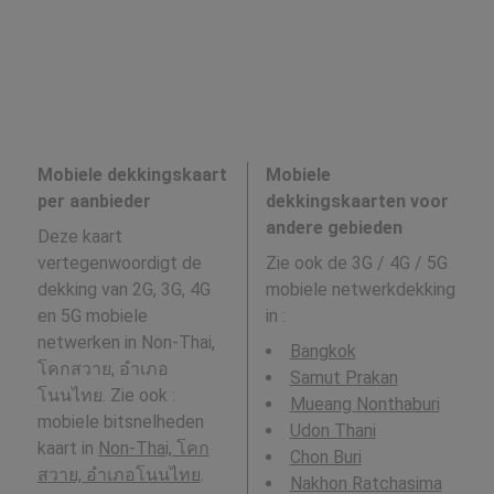
Mobiele dekkingskaart
Mobiele
per aanbieder
dekkingskaarten voor
andere gebieden
Deze kaart
vertegenwoordigt de
Zie ook de 3G / 4G / 5G
dekking van 2G, 3G, 4G
mobiele netwerkdekking
en 5G mobiele
in
:
netwerken in Non-Thai,
Bangkok
โคกสวาย, อำเภอ
Samut Prakan
โนนไทย. Zie ook :
Mueang Nonthaburi
mobiele bitsnelheden
Udon Thani
kaart in
Non-Thai, โคก
Chon Buri
สวาย, อำเภอโนนไทย
.
Nakhon Ratchasima