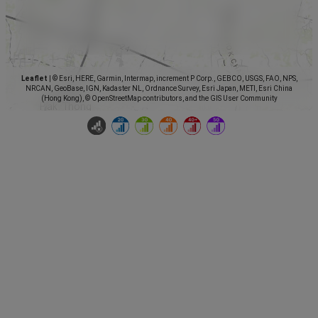
Leaflet
|
© Esri, HERE, Garmin, Intermap, increment P Corp., GEBCO, USGS, FAO, NPS,
NRCAN, GeoBase, IGN, Kadaster NL, Ordnance Survey, Esri Japan, METI, Esri China
(Hong Kong), © OpenStreetMap contributors, and the GIS User Community