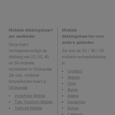
Mobiele dekkingskaart
Mobiele
per aanbieder
dekkingskaarten voor
andere gebieden
Deze kaart
vertegenwoordigt de
Zie ook de 3G / 4G / 5G
dekking van 2G, 3G, 4G
mobiele netwerkdekking
en 5G mobiele
in
:
netwerken in UEskuedar.
İstanbul
Zie ook : mobiele
Ankara
bitsnelheden kaart in
İzmir
UEskuedar
.
Bursa
Vodafone Mobile
Adana
Türk Telekom Mobile
Gaziantep
Turkcell Mobile
Konya
Çankaya