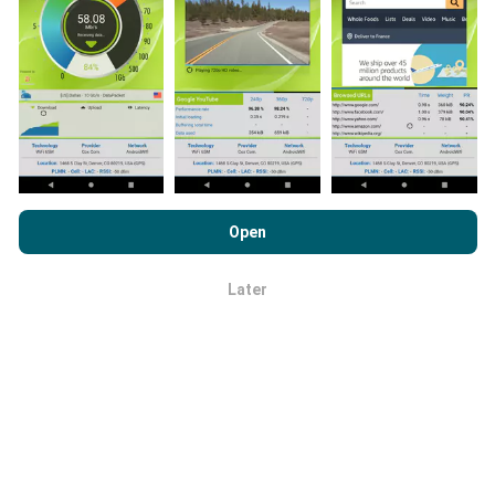
uitgebreider de kaarten zullen zijn!
Hoe worden updates gemaakt?
Door nPerf.com te bekijken, stemt u in met ons
privacy- en
cookiesgebruiksbeleid
en met onze nPerf-test
Netwerkdekkingskaarten worden elk uur automatisch
Open
Licentieovereenkomst voor eindgebruikers
.
bijgewerkt door een bot. Snelheidskaarten worden
elke 15 minuten bijgewerkt
. Gegevens worden
Later
OK
gedurende twee jaar weergegeven. Na twee jaar
worden de oudste gegevens eenmaal per maand van
de kaarten verwijderd.