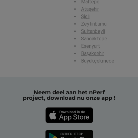
Maltepe
Ataşehir
Şişli
Zeytinburnu
Sultanbeyli
Sancaktepe
Esenyurt
Başakşehir
Büyükçekmece
Neem deel aan het nPerf
project, download nu onze app !