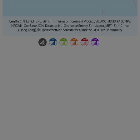
Leaflet
|
© Esri, HERE, Garmin, Intermap, increment P Corp., GEBCO, USGS, FAO, NPS,
NRCAN, GeoBase, IGN, Kadaster NL, Ordnance Survey, Esri Japan, METI, Esri China
(Hong Kong), © OpenStreetMap contributors, and the GIS User Community