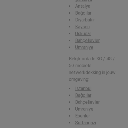
Antalya
Bağcılar
Diyarbakır
Kayseri
Üsküdar
Bahçelievler
Umraniye
Bekijk ook de 3G / 4G /
5G mobiele
netwerkdekking in jouw
omgeving:
İstanbul
Bağcılar
Bahçelievler
Umraniye
Esenler
Sultangazi