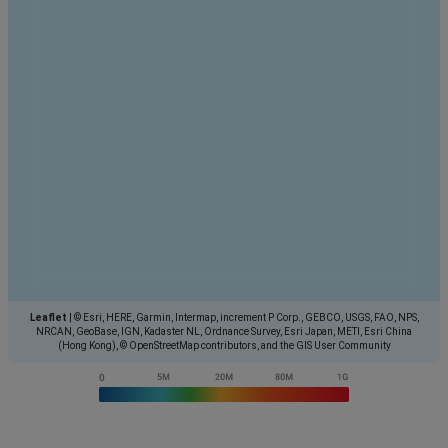
Leaflet
|
© Esri, HERE, Garmin, Intermap, increment P Corp., GEBCO, USGS, FAO, NPS,
NRCAN, GeoBase, IGN, Kadaster NL, Ordnance Survey, Esri Japan, METI, Esri China
(Hong Kong), © OpenStreetMap contributors, and the GIS User Community