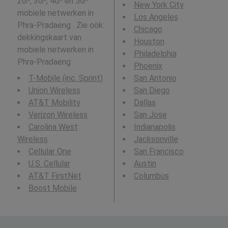
2G-, 3G-, 4G- en 5G-
New York City
mobiele netwerken in
Los Angeles
Phra-Pradaeng . Zie ook:
Chicago
dekkingskaart van
Houston
mobiele netwerken in
Philadelphia
Phra-Pradaeng .
Phoenix
T-Mobile (inc. Sprint)
San Antonio
Union Wireless
San Diego
AT&T Mobility
Dallas
Verizon Wireless
San Jose
Carolina West
Indianapolis
Wireless
Jacksonville
Cellular One
San Francisco
U.S. Cellular
Austin
AT&T FirstNet
Columbus
Boost Mobile