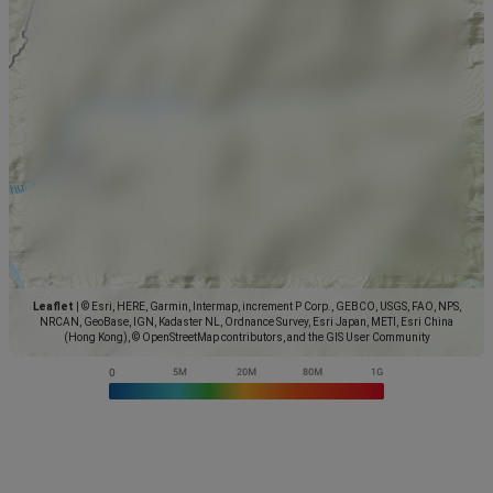
Leaflet
|
© Esri, HERE, Garmin, Intermap, increment P Corp., GEBCO, USGS, FAO, NPS,
NRCAN, GeoBase, IGN, Kadaster NL, Ordnance Survey, Esri Japan, METI, Esri China
(Hong Kong), © OpenStreetMap contributors, and the GIS User Community