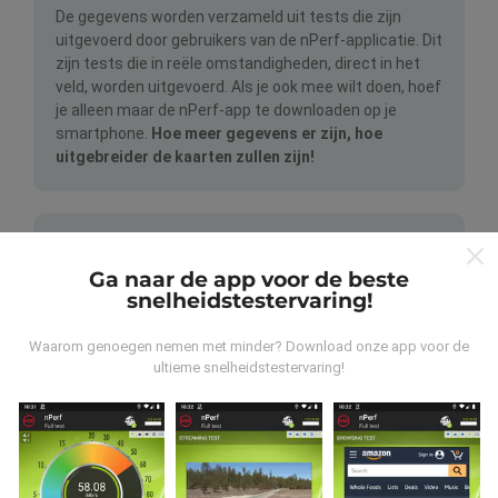
De gegevens worden verzameld uit tests die zijn
uitgevoerd door gebruikers van de nPerf-applicatie. Dit
zijn tests die in reële omstandigheden, direct in het
veld, worden uitgevoerd. Als je ook mee wilt doen, hoef
je alleen maar de nPerf-app te downloaden op je
smartphone.
Hoe meer gegevens er zijn, hoe
uitgebreider de kaarten zullen zijn!
Ga naar de app voor de beste
snelheidstestervaring!
Hoe worden updates gemaakt?
Waarom genoegen nemen met minder? Download onze app voor de
ultieme snelheidstestervaring!
Netwerkdekkingskaarten worden elk uur automatisch
bijgewerkt door een bot. Snelheidskaarten worden
elke 15 minuten bijgewerkt
. Gegevens worden
gedurende twee jaar weergegeven. Na twee jaar
worden de oudste gegevens eenmaal per maand van
de kaarten verwijderd.