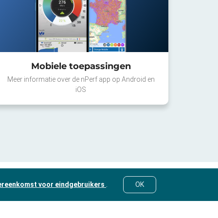
Mobiele toepassingen
Meer informatie over de nPerf app op Android en
iOS
ereenkomst voor eindgebruikers
.
OK