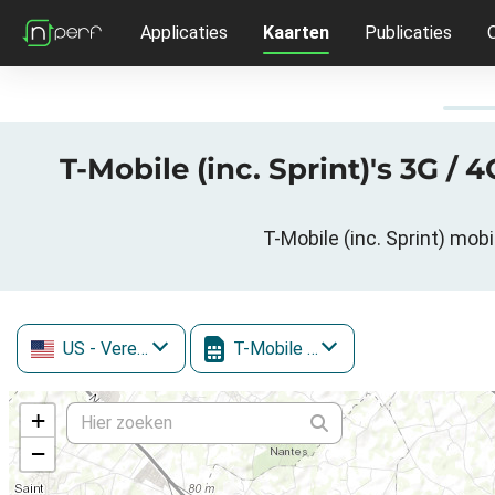
Applicaties
Kaarten
Publicaties
T-Mobile (inc. Sprint)'s 3G / 
T-Mobile (inc. Sprint) mob
US
- Verenigde Staten
T-Mobile (inc. Sprint)
+
−