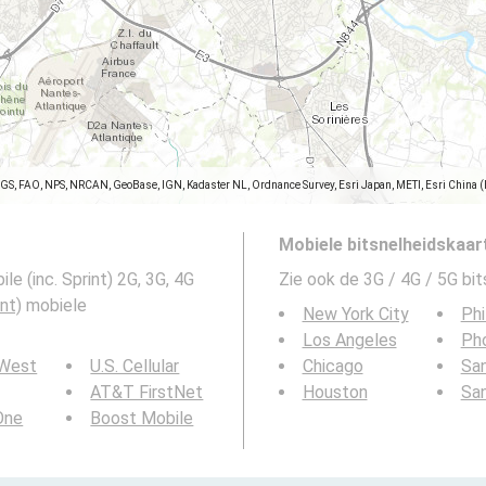
SGS, FAO, NPS, NRCAN, GeoBase, IGN, Kadaster NL, Ordnance Survey, Esri Japan, METI, Esri China 
Mobiele bitsnelheidskaar
e (inc. Sprint) 2G, 3G, 4G
Zie ook de 3G / 4G / 5G bi
int)
mobiele
New York City
Phi
Los Angeles
Ph
 West
U.S. Cellular
Chicago
San
AT&T FirstNet
Houston
Sa
 One
Boost Mobile