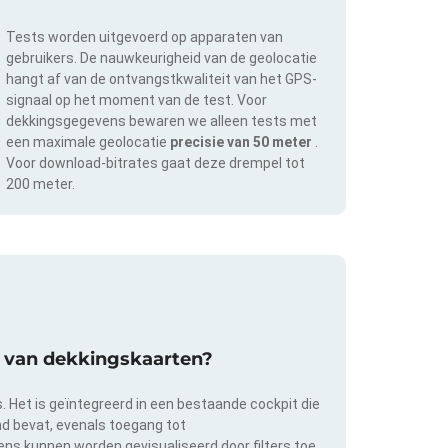
Tests worden uitgevoerd op apparaten van
gebruikers. De nauwkeurigheid van de geolocatie
hangt af van de ontvangstkwaliteit van het GPS-
signaal op het moment van de test. Voor
dekkingsgegevens bewaren we alleen tests met
een maximale geolocatie
precisie van 50 meter
.
Voor download-bitrates gaat deze drempel tot
200 meter.
ie van dekkingskaarten?
s. Het is geïntegreerd in een bestaande cockpit die
and bevat, evenals toegang tot
s kunnen worden gevisualiseerd door filters toe