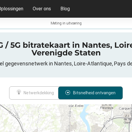
Oplossingen
Over ons
Blog
Meting in uitvoering
4G / 5G bitratekaart in Nantes, Loir
Verenigde Staten
iel gegevensnetwerk in Nantes, Loire-Atlantique, Pays de
Netwerkdekking
Bitsnelheid ontvangen