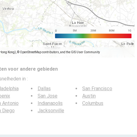
(Hong Kong), © OpenStreetMap contributors, and the GIS User Community
ten voor andere gebieden
tsnelheden in
:
ladelphia
Dallas
San Francisco
oenix
San Jose
Austin
 Antonio
Indianapolis
Columbus
n Diego
Jacksonville