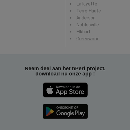
Lafayette
Terre Haute
Anderson
Noblesville
Elkhart
Greenwood
Neem deel aan het nPerf project,
download nu onze app !