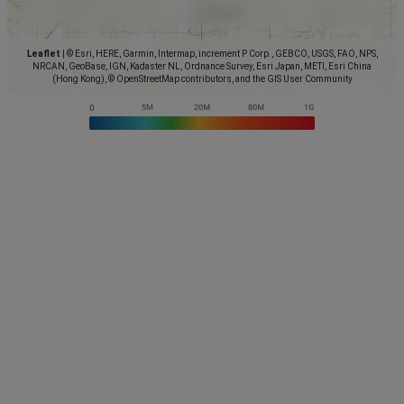
Leaflet
|
© Esri, HERE, Garmin, Intermap, increment P Corp., GEBCO, USGS, FAO, NPS,
NRCAN, GeoBase, IGN, Kadaster NL, Ordnance Survey, Esri Japan, METI, Esri China
(Hong Kong), © OpenStreetMap contributors, and the GIS User Community