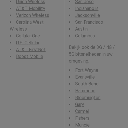
Union Wireless
San Jose
AT&T Mobility
Indianapolis
Verizon Wireless
Jacksonville
Carolina West
San Francisco
Wireless
Austin
Cellular One
Columbus
U.S. Cellular
Bekijk ook de 3G / 4G /
AT&T FirstNet
5G bitsnelheden in uw
Boost Mobile
omgeving:
Fort Wayne
Evansville
South Bend
Hammond
Bloomington
Gary
Carmel
Fishers
Muncie