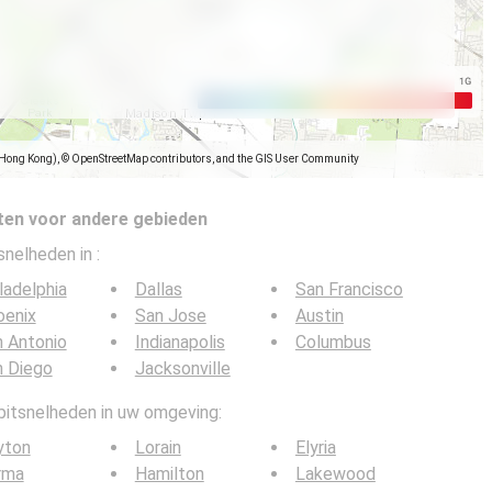
(Hong Kong), © OpenStreetMap contributors, and the GIS User Community
ten voor andere gebieden
tsnelheden in
:
ladelphia
Dallas
San Francisco
oenix
San Jose
Austin
 Antonio
Indianapolis
Columbus
n Diego
Jacksonville
 bitsnelheden in uw omgeving:
yton
Lorain
Elyria
rma
Hamilton
Lakewood