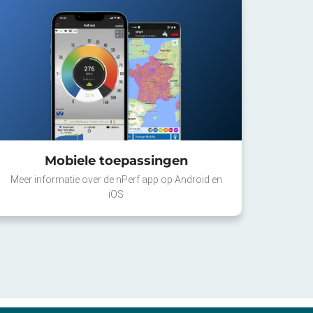
Mobiele toepassingen
Meer informatie over de nPerf app op Android en
iOS