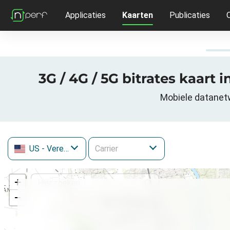
Applicaties
Kaarten
Publicaties
3G / 4G / 5G bitrates kaart
Mobiele datanetw
US
- Verenigde Staten
+
−