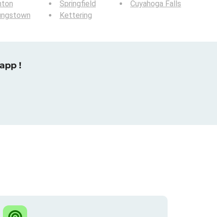
nton
Springfield
Cuyahoga Falls
ungstown
Kettering
app !