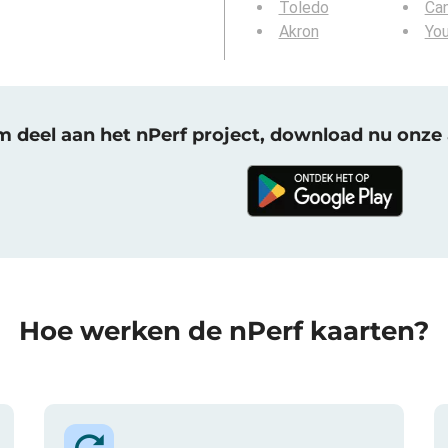
Toledo
Ca
Akron
Yo
 deel aan het nPerf project, download nu onze 
Hoe werken de nPerf kaarten?