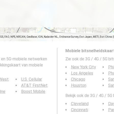
SGS, FAO, NPS, NRCAN, GeoBase, IGN, Kadaster NL, Ordnance Survey, Esri Japan, METI, Esri China 
Mobiele bitsnelheidskaar
G- en 5G-mobiele netwerken
Zie ook de 3G / 4G / 5G bi
dekkingskaart van mobiele
New York City
Phi
Los Angeles
Ph
 West
U.S. Cellular
Chicago
San
AT&T FirstNet
Houston
Sa
 One
Boost Mobile
Bekijk ook de 3G / 4G / 5G
Cleveland
Da
Cincinnati
Pa