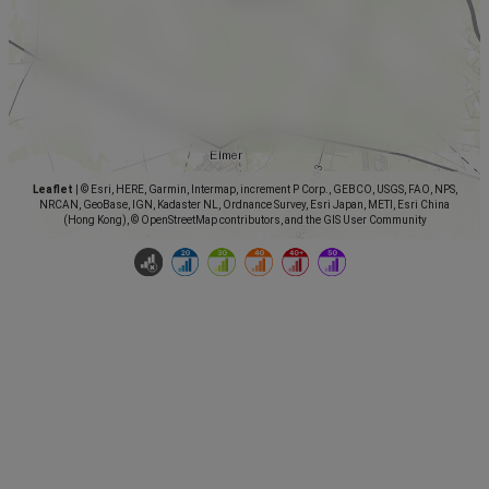
Leaflet
|
© Esri, HERE, Garmin, Intermap, increment P Corp., GEBCO, USGS, FAO, NPS,
NRCAN, GeoBase, IGN, Kadaster NL, Ordnance Survey, Esri Japan, METI, Esri China
(Hong Kong), © OpenStreetMap contributors, and the GIS User Community