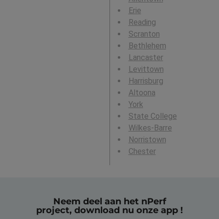
Erie
Reading
Scranton
Bethlehem
Lancaster
Levittown
Harrisburg
Altoona
York
State College
Wilkes-Barre
Norristown
Chester
Neem deel aan het nPerf
project, download nu onze app !