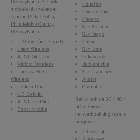
Pennsylvania. Zie ook :
Houston
mobiele bitsnelheden
Philadelphia
kaart in
Philadelphia,
Phoenix
Philadelphia County,
San Antonio
Pennsylvania
.
San Diego
T-Mobile (inc. Sprint)
Dallas
Union Wireless
San Jose
AT&T Mobility
Indianapolis
Verizon Wireless
Jacksonville
Carolina West
San Francisco
Wireless
Austin
Cellular One
Columbus
U.S. Cellular
Bekijk ook de 3G / 4G /
AT&T FirstNet
5G mobiele
Boost Mobile
netwerkdekking in jouw
omgeving:
Pittsburgh
Allentown