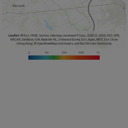
Leaflet
|
© Esri, HERE, Garmin, Intermap, increment P Corp., GEBCO, USGS, FAO, NPS,
NRCAN, GeoBase, IGN, Kadaster NL, Ordnance Survey, Esri Japan, METI, Esri China
(Hong Kong), © OpenStreetMap contributors, and the GIS User Community