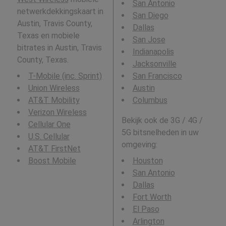
San Antonio
netwerkdekkingskaart in
San Diego
Austin, Travis County,
Dallas
Texas en mobiele
San Jose
bitrates in Austin, Travis
Indianapolis
County, Texas.
Jacksonville
T-Mobile (inc. Sprint)
San Francisco
Union Wireless
Austin
AT&T Mobility
Columbus
Verizon Wireless
Bekijk ook de 3G / 4G /
Cellular One
5G bitsnelheden in uw
U.S. Cellular
omgeving:
AT&T FirstNet
Boost Mobile
Houston
San Antonio
Dallas
Fort Worth
El Paso
Arlington