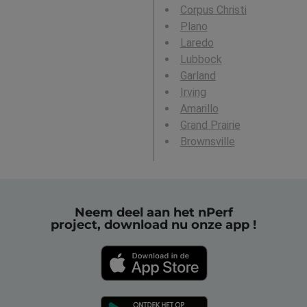
Corpus Christi
Plano
Laredo
Lubbock
Garland
Irving
Amarillo
Grand Prairie
Brownsville
Neem deel aan het nPerf
project, download nu onze app !