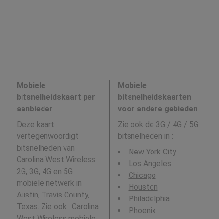
Mobiele
Mobiele
bitsnelheidskaart per
bitsnelheidskaarten
aanbieder
voor andere gebieden
Deze kaart
Zie ook de 3G / 4G / 5G
vertegenwoordigt
bitsnelheden in
:
bitsnelheden van
New York City
Carolina West Wireless
Los Angeles
2G, 3G, 4G en 5G
Chicago
mobiele netwerk in
Houston
Austin, Travis County,
Philadelphia
Texas. Zie ook :
Carolina
Phoenix
West Wireless
mobiele