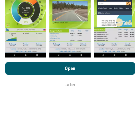
uitgebreider de kaarten zullen zijn!
Hoe worden updates gemaakt?
Door nPerf.com te bekijken, stemt u in met ons
privacy- en
cookiesgebruiksbeleid
en met onze nPerf-test
Netwerkdekkingskaarten worden elk uur automatisch
Open
Licentieovereenkomst voor eindgebruikers
.
bijgewerkt door een bot. Snelheidskaarten worden
elke 15 minuten bijgewerkt
. Gegevens worden
Later
OK
gedurende twee jaar weergegeven. Na twee jaar
worden de oudste gegevens eenmaal per maand van
de kaarten verwijderd.