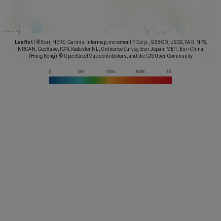
Leaflet
|
© Esri, HERE, Garmin, Intermap, increment P Corp., GEBCO, USGS, FAO, NPS,
NRCAN, GeoBase, IGN, Kadaster NL, Ordnance Survey, Esri Japan, METI, Esri China
(Hong Kong), © OpenStreetMap contributors, and the GIS User Community