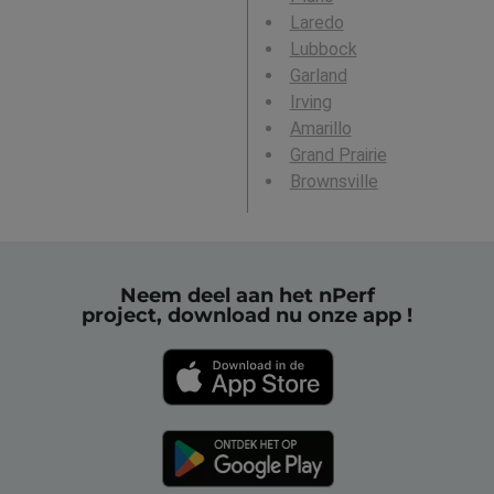
Laredo
Lubbock
Garland
Irving
Amarillo
Grand Prairie
Brownsville
Neem deel aan het nPerf
project, download nu onze app !