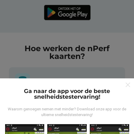
Hoe werken de nPerf
kaarten?
Ga naar de app voor de beste
snelheidstestervaring!
Waar komen de gegevens vandaan?
Waarom genoegen nemen met minder? Download onze app voor de
De gegevens worden verzameld uit tests die zijn
ultieme snelheidstestervaring!
uitgevoerd door gebruikers van de nPerf-applicatie. Dit
zijn tests die in reële omstandigheden, direct in het
veld, worden uitgevoerd. Als je ook mee wilt doen, hoef