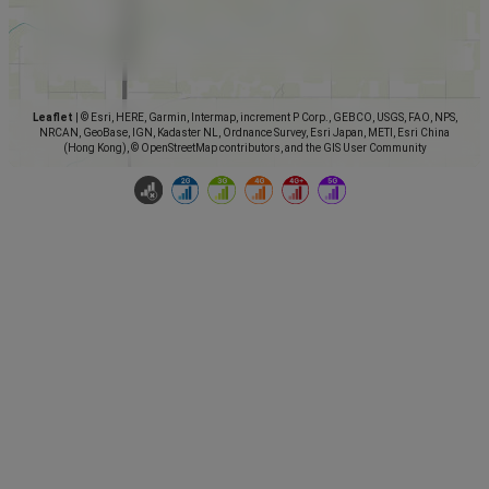
Leaflet
|
© Esri, HERE, Garmin, Intermap, increment P Corp., GEBCO, USGS, FAO, NPS,
NRCAN, GeoBase, IGN, Kadaster NL, Ordnance Survey, Esri Japan, METI, Esri China
(Hong Kong), © OpenStreetMap contributors, and the GIS User Community