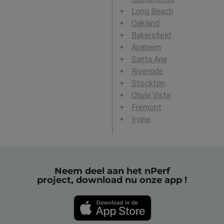
Long Beach
Oakland
Bakersfield
Anaheim
Santa Ana
Riverside
Stockton
Chula Vista
Fremont
Irvine
Neem deel aan het nPerf
project, download nu onze app !