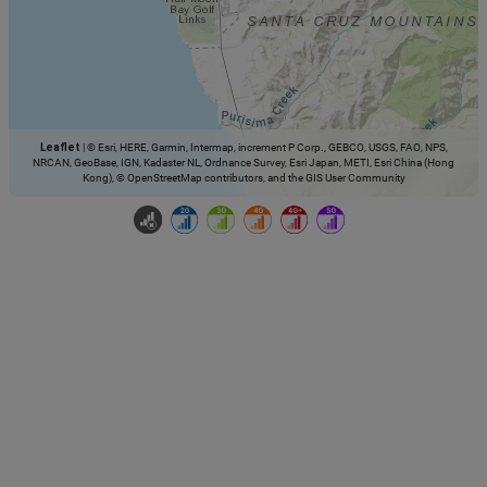
Leaflet
|
© Esri, HERE, Garmin, Intermap, increment P Corp., GEBCO, USGS, FAO, NPS,
NRCAN, GeoBase, IGN, Kadaster NL, Ordnance Survey, Esri Japan, METI, Esri China (Hong
Kong), © OpenStreetMap contributors, and the GIS User Community