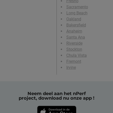
Fresno
Sacramento
Long Beach
Oakland
Bakersfield
Anaheim
Santa Ana
Riverside
Stockton
Chula Vista
Fremont
Irvine
Neem deel aan het nPerf
project, download nu onze app !