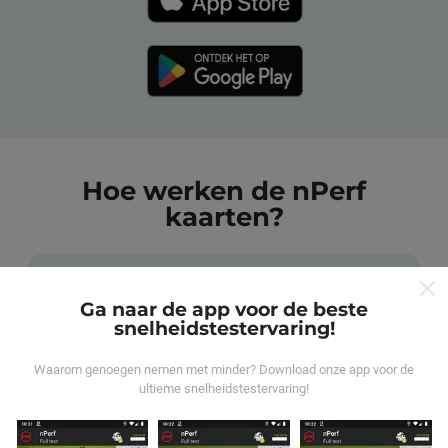
Hoe werken de nPerf
kaarten?
Ga naar de app voor de beste
snelheidstestervaring!
Waar komen de gegevens vandaan?
Waarom genoegen nemen met minder? Download onze app voor de
ultieme snelheidstestervaring!
De gegevens worden verzameld uit tests die zijn
uitgevoerd door gebruikers van de nPerf-applicatie. Dit
zijn tests die in reële omstandigheden, direct in het veld,