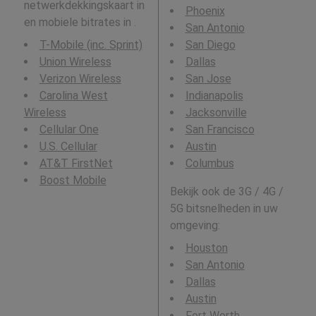
netwerkdekkingskaart in
Phoenix
en mobiele bitrates in .
San Antonio
T-Mobile (inc. Sprint)
San Diego
Union Wireless
Dallas
Verizon Wireless
San Jose
Carolina West
Indianapolis
Wireless
Jacksonville
Cellular One
San Francisco
U.S. Cellular
Austin
AT&T FirstNet
Columbus
Boost Mobile
Bekijk ook de 3G / 4G /
5G bitsnelheden in uw
omgeving:
Houston
San Antonio
Dallas
Austin
Fort Worth