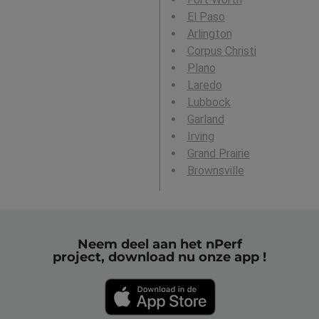
El Paso
Arlington
Corpus Christi
Plano
Laredo
Lubbock
Garland
Irving
Grand Prairie
Brownsville
Neem deel aan het nPerf
project, download nu onze app !