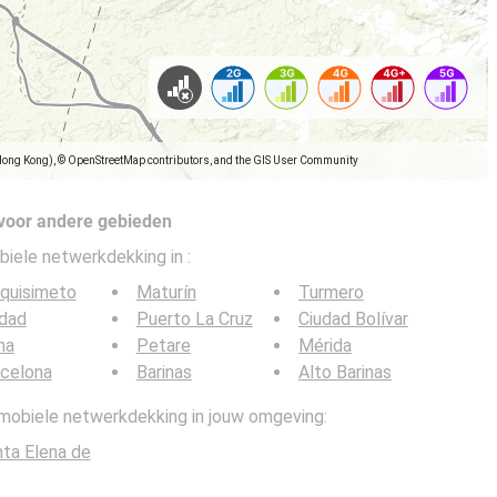
Hong Kong), © OpenStreetMap contributors, and the GIS User Community
voor andere gebieden
biele netwerkdekking in
:
quisimeto
Maturín
Turmero
udad
Puerto La Cruz
Ciudad Bolívar
na
Petare
Mérida
celona
Barinas
Alto Barinas
 mobiele netwerkdekking in jouw omgeving:
ta Elena de