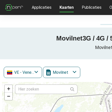
Applicaties
Kaarten
Publicaties
O
Movilnet3G / 4G /
Movilne
VE
- Venezuela
Movilnet
+
−