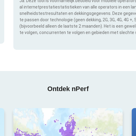
Ja. Deze tool is voornamelijk bedoeld voor mobiele operator
al internetprestatiestatistieken van alle operators in een l
snelheidstestresultaten en dekkingsgegevens. Deze gegeven
te passen door technologie (geen dekking, 2G, 3G, 4G, 4G +,
(bijvoorbeeld alleen de laatste 2 maanden). Het is een gewe
te volgen, concurrenten te volgen en gebieden met slechte s
Ontdek nPerf