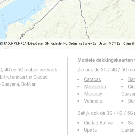
GS, FAO, NPS, NRCAN, GeoBase, IGN, Kadaster NL, Ordnance Survey, Esri Japan, METI, Esri China (
Mobiele dekkingskaarten 
G, 4G en 5G mobiel netwerk
Zie ook de 3G / 4G / 5G mo
bitratenkaart in Ciudad-
Caracas
Bar
Guayana, Bolívar .
Maracaibo
Ci
Maracay
Guaya
Valencia
Bar
Bekijk ook de 3G / 4G / 5G
Ciudad Bolívar
San
Upata
Uairén