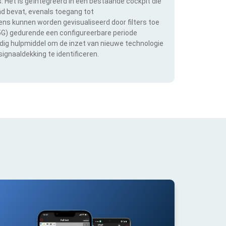
s. Het is geïntegreerd in een bestaande cockpit die
and bevat, evenals toegang tot
s kunnen worden gevisualiseerd door filters toe
 5G) gedurende een configureerbare periode
ldig hulpmiddel om de inzet van nieuwe technologie
ignaaldekking te identificeren.