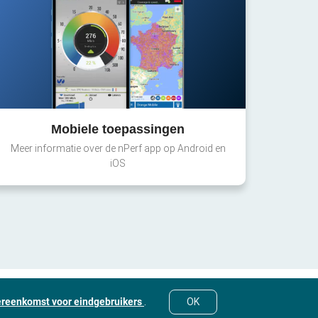
Mobiele toepassingen
Meer informatie over de nPerf app op Android en
iOS
ereenkomst voor eindgebruikers
.
OK