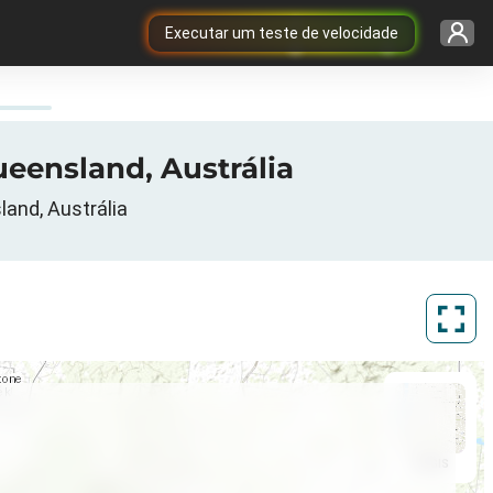
Executar um teste de velocidade
eensland, Austrália
and, Austrália
ArcGIS