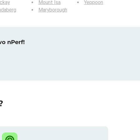
ckay
Mount Isa
Yeppoon
ndaberg
Maryborough
vo nPerf!
?