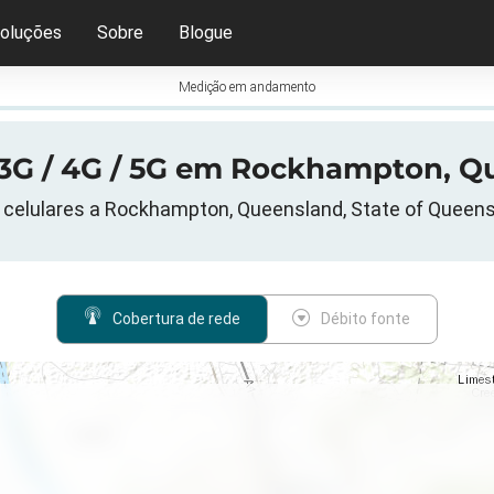
oluções
Sobre
Blogue
Medição em andamento
3G / 4G / 5G em Rockhampton, Qu
celulares a Rockhampton, Queensland, State of Queensl
Cobertura de rede
Débito fonte