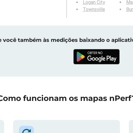
Logan City
Ma
Townsville
Bu
e você também às medições baixando o aplicati
Como funcionam os mapas nPerf