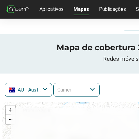
Aplicativos
Mapas
Publicações
S
Mapa de cobertura 
Redes móveis 
AU
- Austrália
+
−