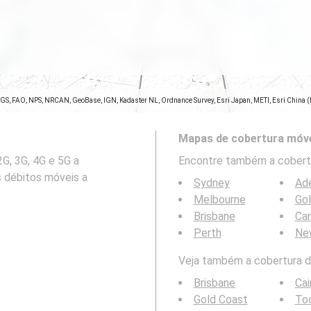
SGS, FAO, NPS, NRCAN, GeoBase, IGN, Kadaster NL, Ordnance Survey, Esri Japan, METI, Esri China 
Mapas de cobertura móve
G, 3G, 4G e 5G a
Encontre também a cobertu
 débitos móveis a
Sydney
Ade
Melbourne
Go
Brisbane
Can
Perth
Ne
Veja também a cobertura da
Brisbane
Cai
Gold Coast
To