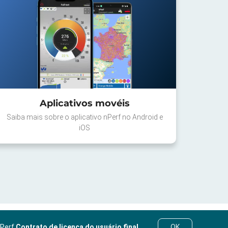
Aplicativos movéis
Saiba mais sobre o aplicativo nPerf no Android e
iOS
nPerf
Contrato de licença do usuário final
.
OK