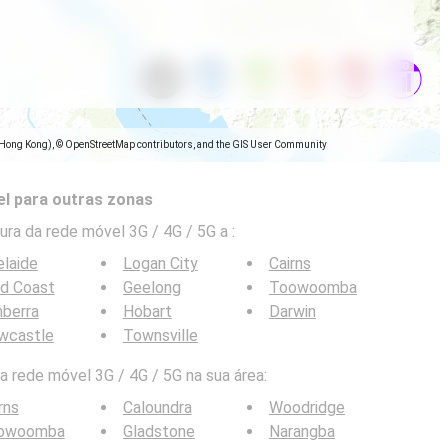
(Hong Kong), © OpenStreetMap contributors, and the GIS User Community
l para outras zonas
ra da rede móvel 3G / 4G / 5G a
:
laide
Logan City
Cairns
ld Coast
Geelong
Toowoomba
berra
Hobart
Darwin
wcastle
Townsville
 rede móvel 3G / 4G / 5G na sua área:
rns
Caloundra
Woodridge
owoomba
Gladstone
Narangba