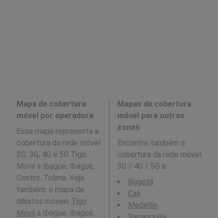
Mapa de cobertura
Mapas de cobertura
móvel por operadora
móvel para outras
zonas
Esse mapa representa a
cobertura da rede móvel
Encontre também a
2G, 3G, 4G e 5G Tigo
cobertura da rede móvel
Movil a Ibague, Ibagué,
3G / 4G / 5G a
:
Centro, Tolima. Veja
Bogotá
também: o mapa de
Cali
débitos móveis
Tigo
Medellín
Movil
a Ibague, Ibagué,
Barranquilla