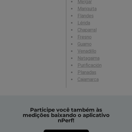
Melgar
Mariquita
Flandes
Lérida
Chaparral
Fresno
Guamo
Venadillo
Natagaima
Purificación
Planadas
Cajamarca
Participe você também às
medições baixando o aplicativo
nPerf!