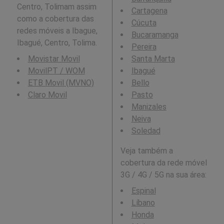
Centro, Tolimam assim
Cartagena
como a cobertura das
Cúcuta
redes móveis a Ibague,
Bucaramanga
Ibagué, Centro, Tolima.
Pereira
Movistar Movil
Santa Marta
MovilPT / WOM
Ibagué
ETB Movil (MVNO)
Bello
Claro Movil
Pasto
Manizales
Neiva
Soledad
Veja também a
cobertura da rede móvel
3G / 4G / 5G na sua área:
Espinal
Líbano
Honda