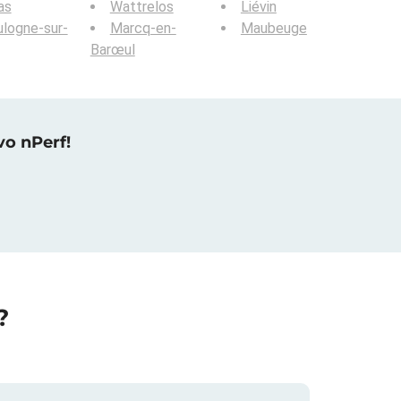
as
Wattrelos
Liévin
logne-sur-
Marcq-en-
Maubeuge
Barœul
vo nPerf!
?