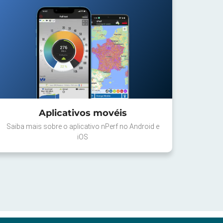
Aplicativos movéis
Saiba mais sobre o aplicativo nPerf no Android e
iOS