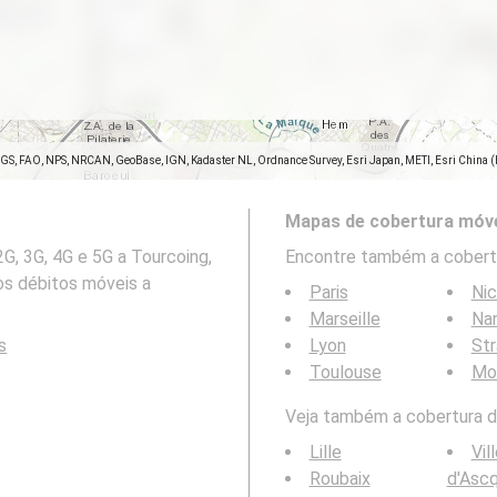
SGS, FAO, NPS, NRCAN, GeoBase, IGN, Kadaster NL, Ordnance Survey, Esri Japan, METI, Esri China 
Mapas de cobertura móve
G, 3G, 4G e 5G a Tourcoing,
Encontre também a cobertu
os débitos móveis a
Paris
Ni
Marseille
Na
s
Lyon
St
Toulouse
Mon
Veja também a cobertura da
Lille
Vil
Roubaix
d'Asc