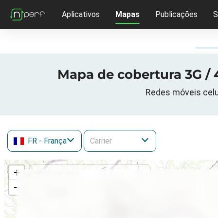
Aplicativos
Mapas
Publicações
S
Mapa de cobertura 3G / 4
Redes móveis celul
FR
- França
+
−