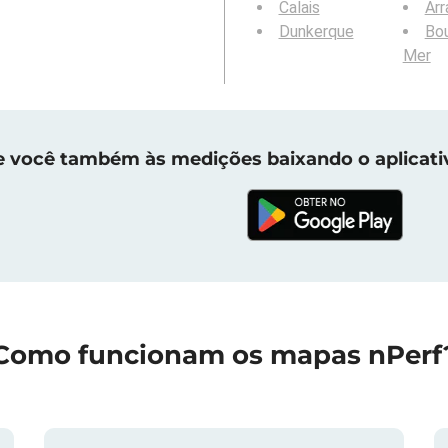
Calais
Arr
Dunkerque
Bou
Mer
e você também às medições baixando o aplicati
Como funcionam os mapas nPerf