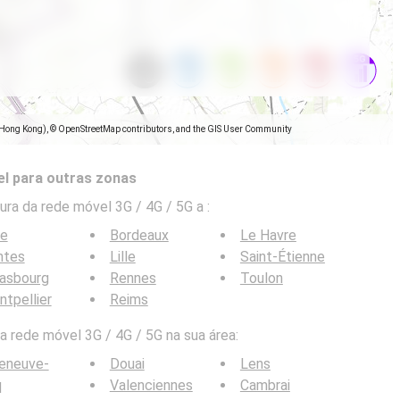
(Hong Kong), © OpenStreetMap contributors, and the GIS User Community
l para outras zonas
ra da rede móvel 3G / 4G / 5G a
:
ce
Bordeaux
Le Havre
ntes
Lille
Saint-Étienne
rasbourg
Rennes
Toulon
tpellier
Reims
 rede móvel 3G / 4G / 5G na sua área:
leneuve-
Douai
Lens
q
Valenciennes
Cambrai