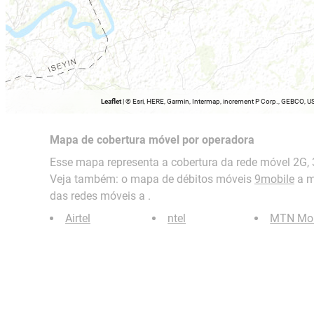
Leaflet
|
© Esri, HERE, Garmin, Intermap, increment P Corp., GEBCO, U
Mapa de cobertura móvel por operadora
Esse mapa representa a cobertura da rede móvel 2G, 
Veja também: o mapa de débitos móveis
9mobile
a m
das redes móveis a .
Airtel
ntel
MTN Mob