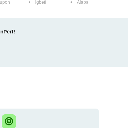
lupon
Igbeti
Alapa
nPerf!