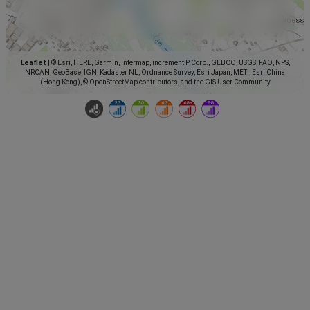
Leaflet
|
© Esri, HERE, Garmin, Intermap, increment P Corp., GEBCO, USGS, FAO, NPS,
NRCAN, GeoBase, IGN, Kadaster NL, Ordnance Survey, Esri Japan, METI, Esri China
(Hong Kong), © OpenStreetMap contributors, and the GIS User Community