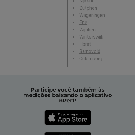
Nijkerk
Zutphen
Wageningen
Epe
Wijchen
Winterswijk
Horst
Barneveld
Culemborg
Participe você também às
medições baixando o aplicativo
nPerf!