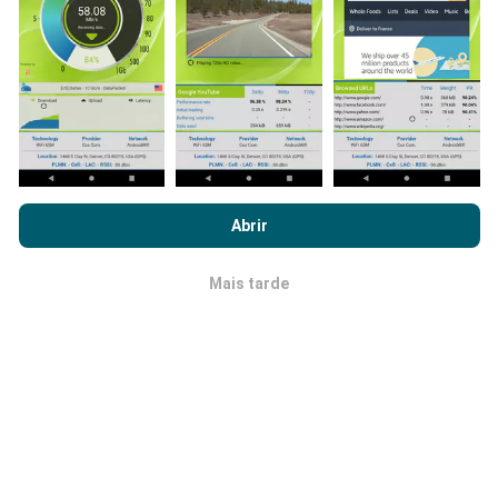
dados tivermos, mais completos ficarão os mapas !
Como são feitas as atualizações de
Ao navegar no nPerf.com, você concorda com nossa
Política de
dados?
uso de privacidade e cookies
, bem como com o nosso teste
Abrir
nPerf
Contrato de licença do usuário final
.
Os mapas de cobertura de rede são atualizados
automaticamente por um robô a cada hora. Já os
Mais tarde
OK
mapas de velocidade são atualizados a
cada 15
minutos
.Os dados são disponíveis por dois anos.
Após dois anos, os dados mais antigos serão
removidos dos mapas uma vez por mês.