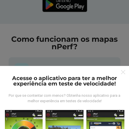
Como funcionam os mapas
nPerf?
Acesse o aplicativo para ter a melhor
experiência em teste de velocidade!
De onde vem os dados nperf?
Por que se contentar com menos? Obtenha nosso aplicativo para a
As medidas coletadas são efetuadas pour
melhor experiência em testes de velocidade!
utilizadores do aplicativo nPerf. São medidas
realizadas em condições reais, efetuadas no local em
questão. Se você também quiser participar, basta
baixar o aplicativo nPerf no seu telefone.
Quanto mais