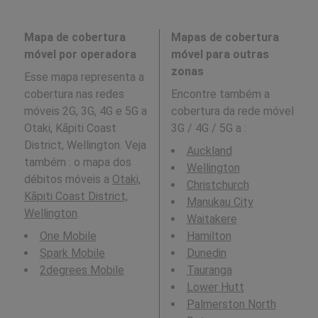
Mapa de cobertura
Mapas de cobertura
móvel por operadora
móvel para outras
zonas
Esse mapa representa a
cobertura nas redes
Encontre também a
móveis 2G, 3G, 4G e 5G a
cobertura da rede móvel
Otaki, Kāpiti Coast
3G / 4G / 5G a
:
District, Wellington. Veja
Auckland
também : o mapa dos
Wellington
débitos móveis a
Otaki,
Christchurch
Kāpiti Coast District,
Manukau City
Wellington
.
Waitakere
One Mobile
Hamilton
Spark Mobile
Dunedin
2degrees Mobile
Tauranga
Lower Hutt
Palmerston North