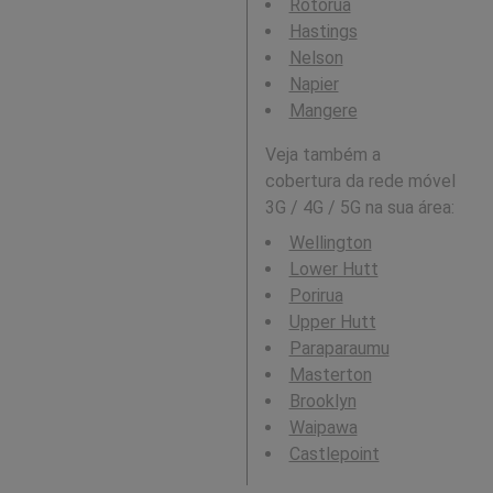
Rotorua
Hastings
Nelson
Napier
Mangere
Veja também a
cobertura da rede móvel
3G / 4G / 5G na sua área:
Wellington
Lower Hutt
Porirua
Upper Hutt
Paraparaumu
Masterton
Brooklyn
Waipawa
Castlepoint