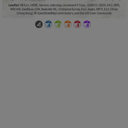
Leaflet
|
© Esri, HERE, Garmin, Intermap, increment P Corp., GEBCO, USGS, FAO, NPS,
NRCAN, GeoBase, IGN, Kadaster NL, Ordnance Survey, Esri Japan, METI, Esri China
(Hong Kong), © OpenStreetMap contributors, and the GIS User Community