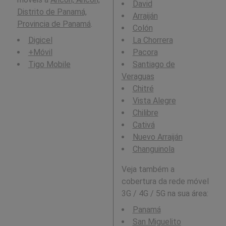
David
Distrito de Panamá,
Arraiján
Provincia de Panamá
.
Colón
Digicel
La Chorrera
+Móvil
Pacora
Tigo Mobile
Santiago de
Veraguas
Chitré
Vista Alegre
Chilibre
Cativá
Nuevo Arraiján
Changuinola
Veja também a
cobertura da rede móvel
3G / 4G / 5G na sua área:
Panamá
San Miguelito