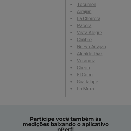
Tocumen
Arraiján
La Chorrera
Pacora
Vista Alegre
Chilibre
Nuevo Arraiján
Alcalde Díaz
Veracruz
Chepo
El Coco
Guadalupe
La Mitra
Participe você também às
medições baixando o aplicativo
nPerf!