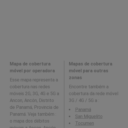
Mapa de cobertura
Mapas de cobertura
móvel por operadora
móvel para outras
zonas
Esse mapa representa a
cobertura nas redes
Encontre também a
móveis 2G, 3G, 4G e 5G a
cobertura da rede móvel
Ancon, Ancón, Distrito
3G / 4G / 5G a
:
de Panamá, Provincia de
Panamá
Panamá. Veja também :
San Miguelito
o mapa dos débitos
Tocumen
móveis a
Ancon, Ancón,