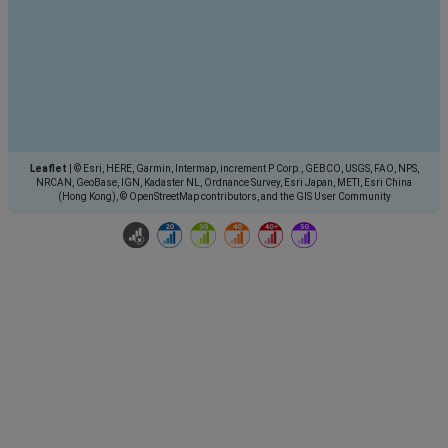
Leaflet
|
© Esri, HERE, Garmin, Intermap, increment P Corp., GEBCO, USGS, FAO, NPS,
NRCAN, GeoBase, IGN, Kadaster NL, Ordnance Survey, Esri Japan, METI, Esri China
(Hong Kong), © OpenStreetMap contributors, and the GIS User Community