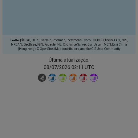
Leaflet
|
© Esri, HERE, Garmin, Intermap, increment P Corp., GEBCO, USGS, FAO, NPS,
NRCAN, GeoBase, IGN, Kadaster NL, Ordnance Survey, Esri Japan, METI, Esri China
(Hong Kong), © OpenStreetMap contributors, and the GIS User Community
Última atualização:
08/07/2026 02:11 UTC