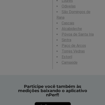
Loures
Odivelas
São Domingos de
Rana
Cascais
Alcabideche
Póvoa de Santa Iria
Sintra
Paço de Arcos
Torres Vedras
Estoril
Carnaxide
Participe você também às
medições baixando o aplicativo
nPerf!