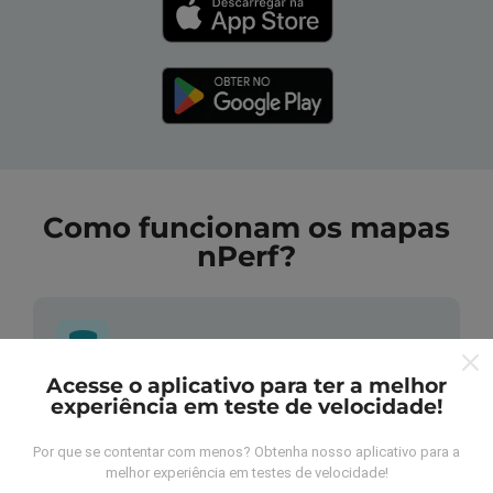
Como funcionam os mapas
nPerf?
Acesse o aplicativo para ter a melhor
experiência em teste de velocidade!
De onde vem os dados nperf?
Por que se contentar com menos? Obtenha nosso aplicativo para a
As medidas coletadas são efetuadas pour
melhor experiência em testes de velocidade!
utilizadores do aplicativo nPerf. São medidas