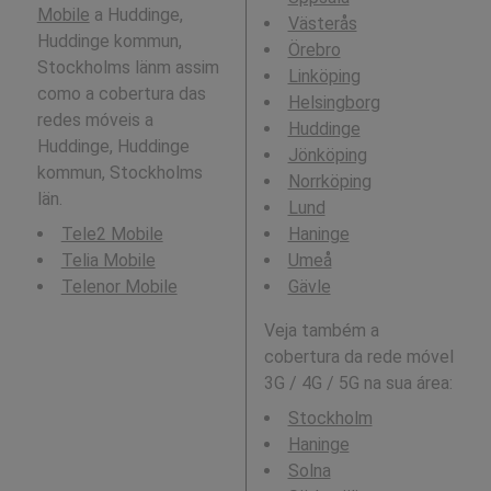
Mobile
a Huddinge,
Västerås
Huddinge kommun,
Örebro
Stockholms länm assim
Linköping
como a cobertura das
Helsingborg
redes móveis a
Huddinge
Huddinge, Huddinge
Jönköping
kommun, Stockholms
Norrköping
län.
Lund
Tele2 Mobile
Haninge
Telia Mobile
Umeå
Telenor Mobile
Gävle
Veja também a
cobertura da rede móvel
3G / 4G / 5G na sua área:
Stockholm
Haninge
Solna