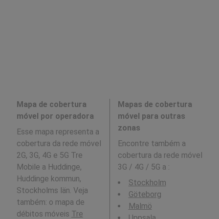
Mapa de cobertura
Mapas de cobertura
móvel por operadora
móvel para outras
zonas
Esse mapa representa a
cobertura da rede móvel
Encontre também a
2G, 3G, 4G e 5G Tre
cobertura da rede móvel
Mobile a Huddinge,
3G / 4G / 5G a
:
Huddinge kommun,
Stockholm
Stockholms län. Veja
Göteborg
também: o mapa de
Malmö
débitos móveis
Tre
Uppsala