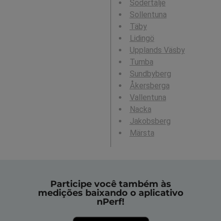
Södertälje
Sollentuna
Täby
Lidingö
Upplands Väsby
Tumba
Sundbyberg
Åkersberga
Vallentuna
Nacka
Jakobsberg
Märsta
Participe você também às
medições baixando o aplicativo
nPerf!