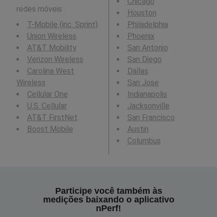
Chicago
redes móveis .
Houston
T-Mobile (inc. Sprint)
Philadelphia
Union Wireless
Phoenix
AT&T Mobility
San Antonio
Verizon Wireless
San Diego
Carolina West
Dallas
Wireless
San Jose
Cellular One
Indianapolis
U.S. Cellular
Jacksonville
AT&T FirstNet
San Francisco
Boost Mobile
Austin
Columbus
Participe você também às
medições baixando o aplicativo
nPerf!