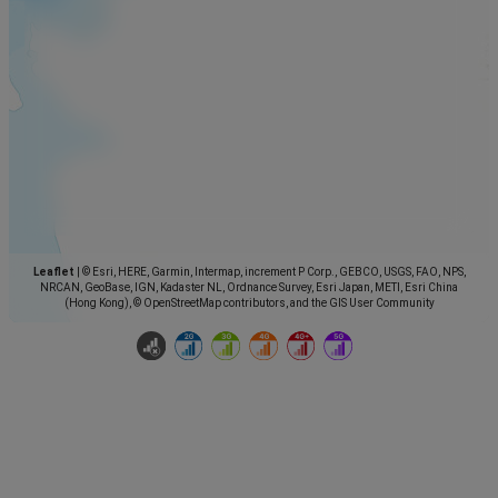
Leaflet
|
© Esri, HERE, Garmin, Intermap, increment P Corp., GEBCO, USGS, FAO, NPS,
NRCAN, GeoBase, IGN, Kadaster NL, Ordnance Survey, Esri Japan, METI, Esri China
(Hong Kong), © OpenStreetMap contributors, and the GIS User Community