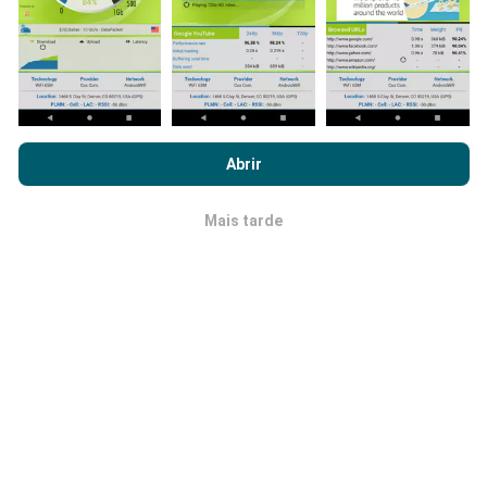
Ao navegar no nPerf.com, você concorda com nossa
Política de
Qual a fiabilidade? Qual é a precisão?
uso de privacidade e cookies
, bem como com o nosso teste
Abrir
nPerf
Contrato de licença do usuário final
.
Os testes são realizados nos dispositivos dos
Mais tarde
usuários. A precisão da geolocalização depende da
OK
qualidade de recepção do sinal GPS no momento do
teste. Para dados de cobertura, retemos apenas
testes com precisão máxima de geolocalização
de 50
metros
. Para taxas de bits de download, esse limite
chega a 200 metros.