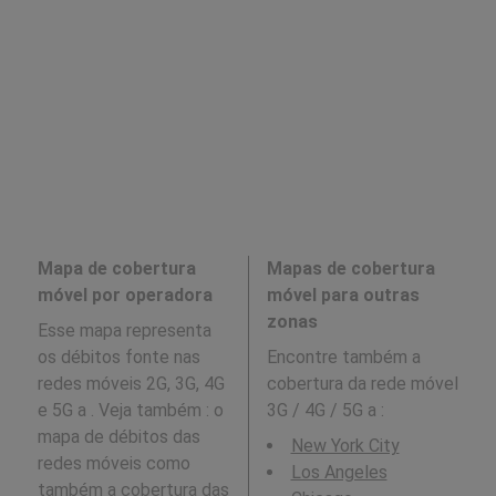
Mapa de cobertura
Mapas de cobertura
móvel por operadora
móvel para outras
zonas
Esse mapa representa
os débitos fonte nas
Encontre também a
redes móveis 2G, 3G, 4G
cobertura da rede móvel
e 5G a . Veja também : o
3G / 4G / 5G a
:
mapa de débitos das
New York City
redes móveis como
Los Angeles
também a cobertura das