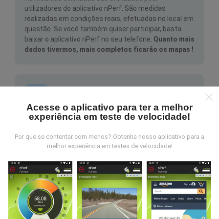
utilizadores do aplicativo nPerf. São medidas
realizadas em condições reais, efetuadas no local em
questão. Se você também quiser participar, basta
baixar o aplicativo nPerf no seu telefone.
Quanto mais
dados tivermos, mais completos ficarão os mapas !
Acesse o aplicativo para ter a melhor
experiência em teste de velocidade!
Como são feitas as atualizações de
Por que se contentar com menos? Obtenha nosso aplicativo para a
dados?
melhor experiência em testes de velocidade!
Os mapas de cobertura de rede são atualizados
automaticamente por um robô a cada hora. Já os
mapas de velocidade são atualizados a
cada 15
minutos
.Os dados são disponíveis por dois anos.
Após dois anos, os dados mais antigos serão
removidos dos mapas uma vez por mês.