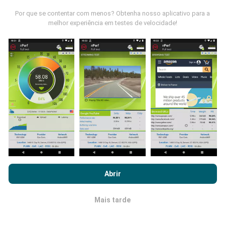
Por que se contentar com menos? Obtenha nosso aplicativo para a
melhor experiência em testes de velocidade!
Como são feitas as atualizações de
dados?
Os mapas de cobertura de rede são atualizados
automaticamente por um robô a cada hora. Já os
mapas de velocidade são atualizados a
cada 15
minutos
.Os dados são disponíveis por dois anos.
Após dois anos, os dados mais antigos serão
removidos dos mapas uma vez por mês.
Ao navegar no nPerf.com, você concorda com nossa
Política de
uso de privacidade e cookies
, bem como com o nosso teste
Abrir
nPerf
Contrato de licença do usuário final
.
Mais tarde
OK
Qual a fiabilidade? Qual é a precisão?