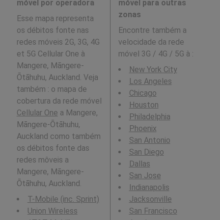
móvel por operadora
móvel para outras
zonas
Esse mapa representa
os débitos fonte nas
Encontre também a
redes móveis 2G, 3G, 4G
velocidade da rede
et 5G Cellular One à
móvel 3G / 4G / 5G à
:
Mangere, Māngere-
New York City
Ōtāhuhu, Auckland. Veja
Los Angeles
também : o mapa de
Chicago
cobertura da rede móvel
Houston
Cellular One
a Mangere,
Philadelphia
Māngere-Ōtāhuhu,
Phoenix
Auckland como também
San Antonio
os débitos fonte das
San Diego
redes môveis a
Dallas
Mangere, Māngere-
San Jose
Ōtāhuhu, Auckland.
Indianapolis
T-Mobile (inc. Sprint)
Jacksonville
Union Wireless
San Francisco