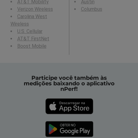
AT&T Mobility
Austin
Verizon Wireless
Columbus
Carolina West
Wireless
U.S. Cellular
AT&T FirstNet
Boost Mobile
Participe você também às
medições baixando o aplicativo
nPerf!