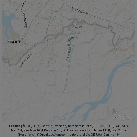
Leaflet
|
© Esri, HERE, Garmin, Intermap, increment P Corp., GEBCO, USGS, FAO, NPS,
NRCAN, GeoBase, IGN, Kadaster NL, Ordnance Survey, Esri Japan, METI, Esri China
(Hong Kong), © OpenStreetMap contributors, and the GIS User Community