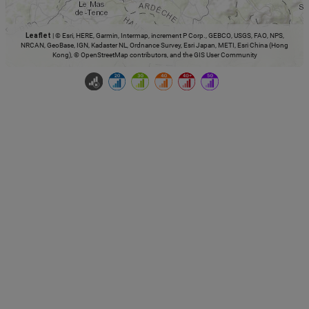
Leaflet
|
© Esri, HERE, Garmin, Intermap, increment P Corp., GEBCO, USGS, FAO, NPS,
NRCAN, GeoBase, IGN, Kadaster NL, Ordnance Survey, Esri Japan, METI, Esri China (Hong
Kong), © OpenStreetMap contributors, and the GIS User Community