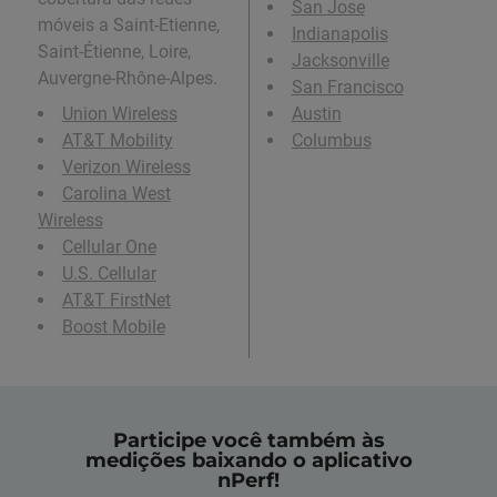
San Jose
móveis a Saint-Etienne,
Indianapolis
Saint-Étienne, Loire,
Jacksonville
Auvergne-Rhône-Alpes.
San Francisco
Union Wireless
Austin
AT&T Mobility
Columbus
Verizon Wireless
Carolina West
Wireless
Cellular One
U.S. Cellular
AT&T FirstNet
Boost Mobile
Participe você também às
medições baixando o aplicativo
nPerf!