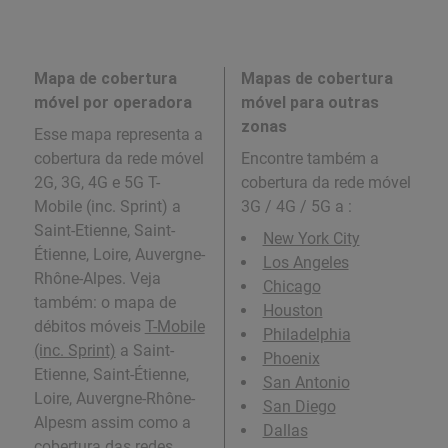
Mapa de cobertura
Mapas de cobertura
móvel por operadora
móvel para outras
zonas
Esse mapa representa a
cobertura da rede móvel
Encontre também a
2G, 3G, 4G e 5G T-
cobertura da rede móvel
Mobile (inc. Sprint) a
3G / 4G / 5G a
:
Saint-Etienne, Saint-
New York City
Étienne, Loire, Auvergne-
Los Angeles
Rhône-Alpes. Veja
Chicago
também: o mapa de
Houston
débitos móveis
T-Mobile
Philadelphia
(inc. Sprint)
a Saint-
Phoenix
Etienne, Saint-Étienne,
San Antonio
Loire, Auvergne-Rhône-
San Diego
Alpesm assim como a
Dallas
cobertura das redes