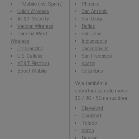
T-Mobile (inc. Sprint)
Phoenix
Union Wireless
San Antonio
AT&T Mobility
San Diego
Verizon Wireless
Dallas
Carolina West
San Jose
Wireless
Indianapolis
Cellular One
Jacksonville
U.S. Cellular
San Francisco
AT&T FirstNet
Austin
Boost Mobile
Columbus
Veja também a
cobertura da rede móvel
3G / 4G / 5G na sua área:
Cleveland
Cincinnati
Toledo
Akron
Dayton