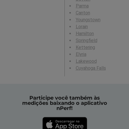
Parma
Canton
Youngstown
Lorain
Hamilton
Springfield
Kettering
Elyria
Lakewood
Cuyahoga Falls
Participe você também às
medições baixando o aplicativo
nPerf!