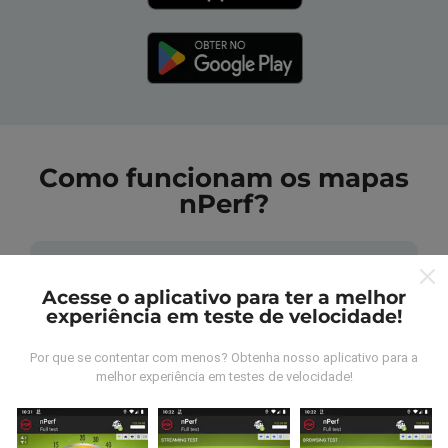
Como funcionam os mapas
nPerf?
Acesse o aplicativo para ter a melhor
experiência em teste de velocidade!
De onde vem os dados nperf?
Por que se contentar com menos? Obtenha nosso aplicativo para a
melhor experiência em testes de velocidade!
As medidas coletadas são efetuadas pour
utilizadores do aplicativo nPerf. São medidas
realizadas em condições reais, efetuadas no local em