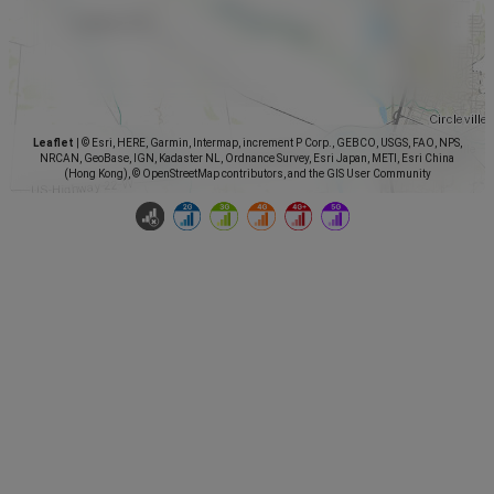
Leaflet
|
© Esri, HERE, Garmin, Intermap, increment P Corp., GEBCO, USGS, FAO, NPS,
NRCAN, GeoBase, IGN, Kadaster NL, Ordnance Survey, Esri Japan, METI, Esri China
(Hong Kong), © OpenStreetMap contributors, and the GIS User Community