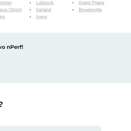
ington
Lubbock
Grand Prairie
pus Christi
Garland
Brownsville
ano
Irving
vo nPerf!
?