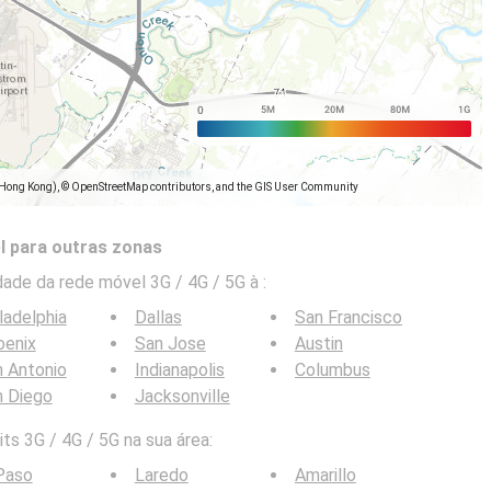
(Hong Kong), © OpenStreetMap contributors, and the GIS User Community
l para outras zonas
ade da rede móvel 3G / 4G / 5G à
:
ladelphia
Dallas
San Francisco
oenix
San Jose
Austin
 Antonio
Indianapolis
Columbus
n Diego
Jacksonville
ts 3G / 4G / 5G na sua área:
Paso
Laredo
Amarillo