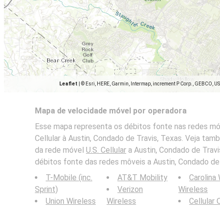
Leaflet
|
© Esri, HERE, Garmin, Intermap, increment P Corp., GEBCO, U
Mapa de velocidade móvel por operadora
Esse mapa representa os débitos fonte nas redes móv
Cellular à Austin, Condado de Travis, Texas. Veja ta
da rede móvel
U.S. Cellular
a Austin, Condado de Tra
débitos fonte das redes môveis a Austin, Condado de 
T-Mobile (inc.
AT&T Mobility
Carolina
Sprint)
Verizon
Wireless
Union Wireless
Wireless
Cellular