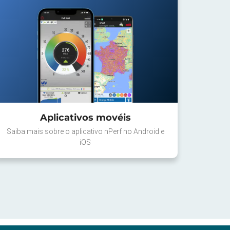
Aplicativos movéis
Saiba mais sobre o aplicativo nPerf no Android e
iOS