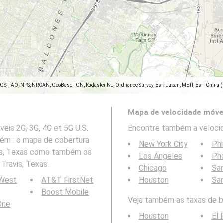
SGS, FAO, NPS, NRCAN, GeoBase, IGN, Kadaster NL, Ordnance Survey, Esri Japan, METI, Esri China 
Mapa de velocidade móve
eis 2G, 3G, 4G et 5G U.S.
Encontre também a velocid
mbém : o mapa de cobertura
New York City
Phi
vis, Texas como também os
Los Angeles
Ph
Travis, Texas.
Chicago
San
 West
AT&T FirstNet
Houston
Sa
Boost Mobile
Veja também as taxas de bi
 One
Houston
El 