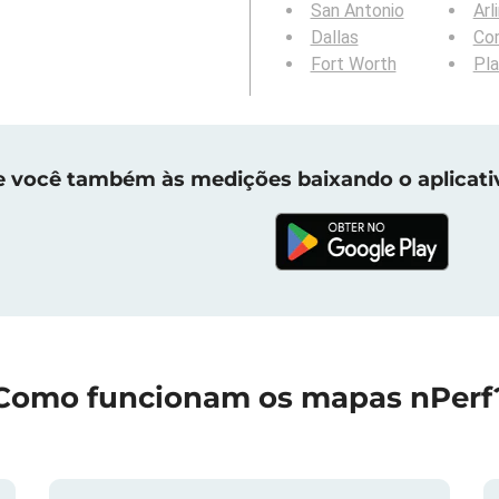
San Antonio
Arl
Dallas
Cor
Fort Worth
Pl
e você também às medições baixando o aplicati
Como funcionam os mapas nPerf