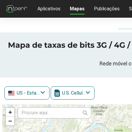
Aplicativos
Mapas
Publicações
S
Mapa de taxas de bits 3G / 4G /
Rede móvel ce
US
- Estados Unidos
U.S. Cellular
+
−