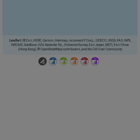
Leaflet
|
© Esri, HERE, Garmin, Intermap, increment P Corp., GEBCO, USGS, FAO, NPS,
NRCAN, GeoBase, IGN, Kadaster NL, Ordnance Survey, Esri Japan, METI, Esri China
(Hong Kong), © OpenStreetMap contributors, and the GIS User Community