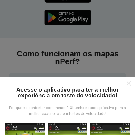
Como funcionam os mapas
nPerf?
Acesse o aplicativo para ter a melhor
experiência em teste de velocidade!
De onde vem os dados nperf?
Por que se contentar com menos? Obtenha nosso aplicativo para a
melhor experiência em testes de velocidade!
As medidas coletadas são efetuadas pour
utilizadores do aplicativo nPerf. São medidas
realizadas em condições reais, efetuadas no local em