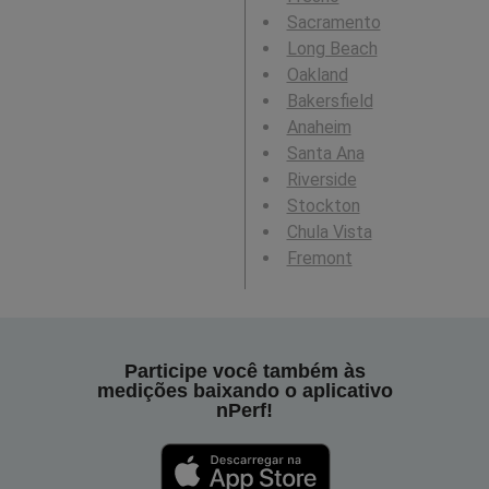
Sacramento
Long Beach
Oakland
Bakersfield
Anaheim
Santa Ana
Riverside
Stockton
Chula Vista
Fremont
Participe você também às
medições baixando o aplicativo
nPerf!