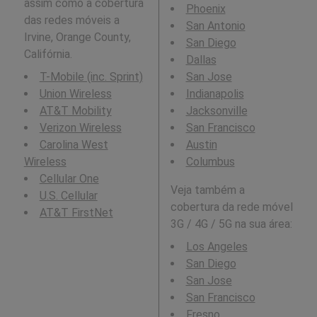
assim como a cobertura
Phoenix
das redes móveis a
San Antonio
Irvine, Orange County,
San Diego
Califórnia.
Dallas
T-Mobile (inc. Sprint)
San Jose
Union Wireless
Indianapolis
AT&T Mobility
Jacksonville
Verizon Wireless
San Francisco
Carolina West
Austin
Wireless
Columbus
Cellular One
Veja também a
U.S. Cellular
cobertura da rede móvel
AT&T FirstNet
3G / 4G / 5G na sua área:
Los Angeles
San Diego
San Jose
San Francisco
Fresno