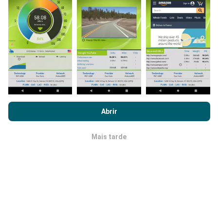
questão. Se você também quiser participar, basta
baixar o aplicativo nPerf no seu telefone.
Quanto mais
dados tivermos, mais completos ficarão os mapas !
Como são feitas as atualizações de
Ao navegar no nPerf.com, você concorda com nossa
Política de
uso de privacidade e cookies
, bem como com o nosso teste
dados?
Abrir
nPerf
Contrato de licença do usuário final
.
Os mapas de cobertura de rede são atualizados
Mais tarde
OK
automaticamente por um robô a cada hora. Já os
mapas de velocidade são atualizados a
cada 15
minutos
.Os dados são disponíveis por dois anos.
Após dois anos, os dados mais antigos serão
removidos dos mapas uma vez por mês.