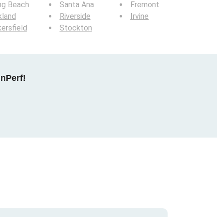
ng Beach
Santa Ana
Fremont
kland
Riverside
Irvine
ersfield
Stockton
nPerf!