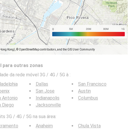
(Hong Kong), © OpenStreetMap contributors, and the GIS User Community
l para outras zonas
ade da rede móvel 3G / 4G / 5G à
:
ladelphia
Dallas
San Francisco
oenix
San Jose
Austin
 Antonio
Indianapolis
Columbus
n Diego
Jacksonville
ts 3G / 4G / 5G na sua área:
cramento
Anaheim
Chula Vista