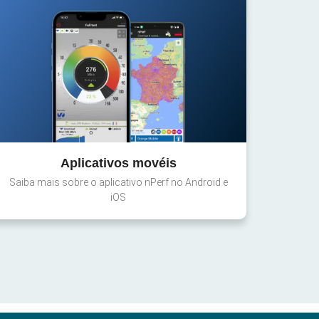
Aplicativos movéis
Saiba mais sobre o aplicativo nPerf no Android e
iOS