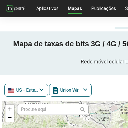
Aplicativos
Mapas
Publicações
S
Mapa de taxas de bits 3G / 4G / 
Rede móvel celular U
US
- Estados Unidos
Union Wireless
+
−