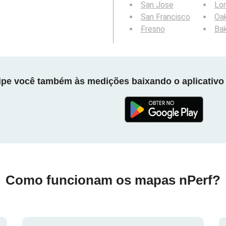
San Jose
Lo
San Francisco
Oa
Fresno
Bak
cipe você também às medições baixando o aplicativo 
Como funcionam os mapas nPerf?