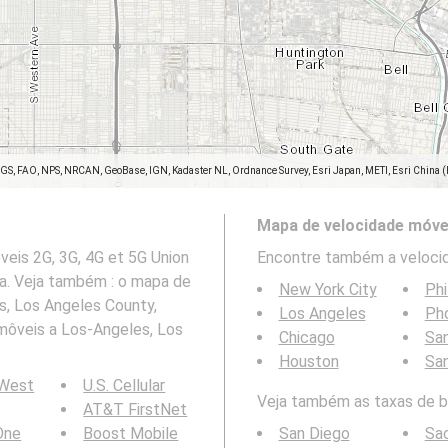
SGS, FAO, NPS, NRCAN, GeoBase, IGN, Kadaster NL, Ordnance Survey, Esri Japan, METI, Esri China 
Mapa de velocidade móve
eis 2G, 3G, 4G et 5G Union
Encontre também a velocid
ia. Veja também : o mapa de
New York City
Phi
, Los Angeles County,
Los Angeles
Ph
môveis a Los-Angeles, Los
Chicago
San
Houston
Sa
 West
U.S. Cellular
Veja também as taxas de bi
AT&T FirstNet
 One
Boost Mobile
San Diego
Sa