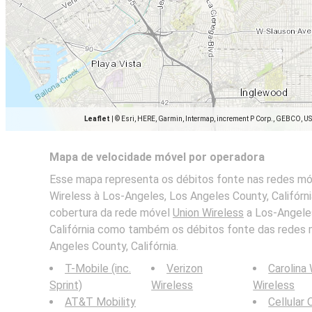
Leaflet
|
© Esri, HERE, Garmin, Intermap, increment P Corp., GEBCO, U
Mapa de velocidade móvel por operadora
Esse mapa representa os débitos fonte nas redes móv
Wireless à Los-Angeles, Los Angeles County, Califórn
cobertura da rede móvel
Union Wireless
a Los-Angeles
Califórnia como também os débitos fonte das redes 
Angeles County, Califórnia.
T-Mobile (inc.
Verizon
Carolina
Sprint)
Wireless
Wireless
AT&T Mobility
Cellular