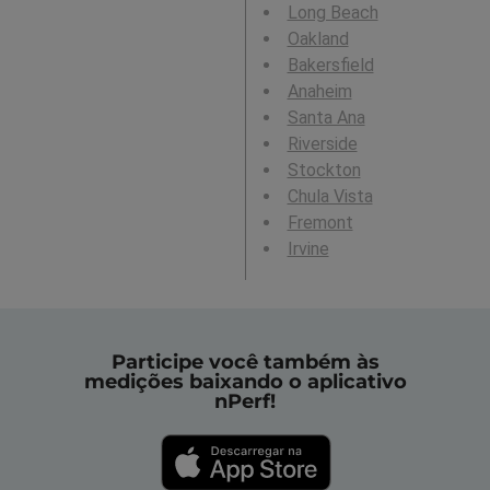
Long Beach
Oakland
Bakersfield
Anaheim
Santa Ana
Riverside
Stockton
Chula Vista
Fremont
Irvine
Participe você também às
medições baixando o aplicativo
nPerf!