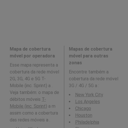
Mapa de cobertura
Mapas de cobertura
móvel por operadora
móvel para outras
zonas
Esse mapa representa a
cobertura da rede móvel
Encontre também a
2G, 3G, 4G e 5G T-
cobertura da rede móvel
Mobile (inc. Sprint) a .
3G / 4G / 5G a
:
Veja também: o mapa de
New York City
débitos móveis
T-
Los Angeles
Mobile (inc. Sprint)
a m
Chicago
assim como a cobertura
Houston
das redes móveis a .
Philadelphia