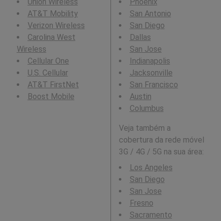
Union Wireless
Phoenix
AT&T Mobility
San Antonio
Verizon Wireless
San Diego
Carolina West
Dallas
Wireless
San Jose
Cellular One
Indianapolis
U.S. Cellular
Jacksonville
AT&T FirstNet
San Francisco
Boost Mobile
Austin
Columbus
Veja também a
cobertura da rede móvel
3G / 4G / 5G na sua área:
Los Angeles
San Diego
San Jose
Fresno
Sacramento