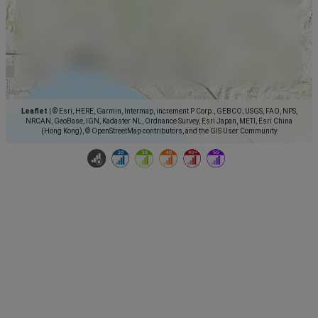
Leaflet
|
© Esri, HERE, Garmin, Intermap, increment P Corp., GEBCO, USGS, FAO, NPS,
NRCAN, GeoBase, IGN, Kadaster NL, Ordnance Survey, Esri Japan, METI, Esri China
(Hong Kong), © OpenStreetMap contributors, and the GIS User Community