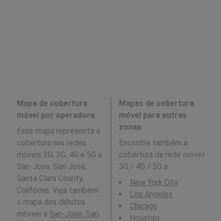
Mapa de cobertura
Mapas de cobertura
móvel por operadora
móvel para outras
zonas
Esse mapa representa a
cobertura nas redes
Encontre também a
móveis 2G, 3G, 4G e 5G a
cobertura da rede móvel
San-Jose, San José,
3G / 4G / 5G a
:
Santa Clara County,
New York City
Califórnia. Veja também :
Los Angeles
o mapa dos débitos
Chicago
móveis a
San-Jose, San
Houston