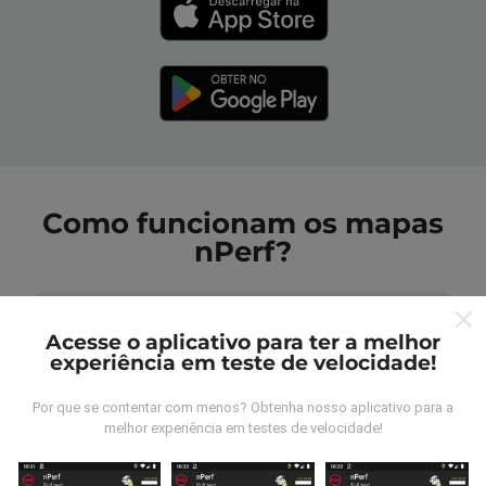
Como funcionam os mapas
nPerf?
Acesse o aplicativo para ter a melhor
experiência em teste de velocidade!
De onde vem os dados nperf?
Por que se contentar com menos? Obtenha nosso aplicativo para a
melhor experiência em testes de velocidade!
As medidas coletadas são efetuadas pour
utilizadores do aplicativo nPerf. São medidas