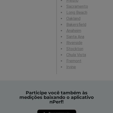
Fresno
Sacramento
Long Beach
Oakland
Bakersfield
Anaheim
Santa Ana
Riverside
Stockton
Chula Vista
Fremont
Irvine
Participe você também às
medições baixando o aplicativo
nPerf!