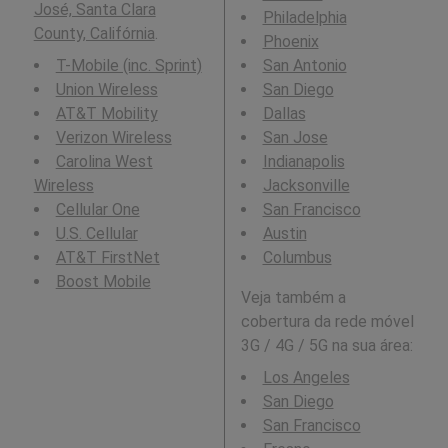
José, Santa Clara
Philadelphia
County, Califórnia
.
Phoenix
T-Mobile (inc. Sprint)
San Antonio
Union Wireless
San Diego
AT&T Mobility
Dallas
Verizon Wireless
San Jose
Carolina West
Indianapolis
Wireless
Jacksonville
Cellular One
San Francisco
U.S. Cellular
Austin
AT&T FirstNet
Columbus
Boost Mobile
Veja também a
cobertura da rede móvel
3G / 4G / 5G na sua área:
Los Angeles
San Diego
San Francisco