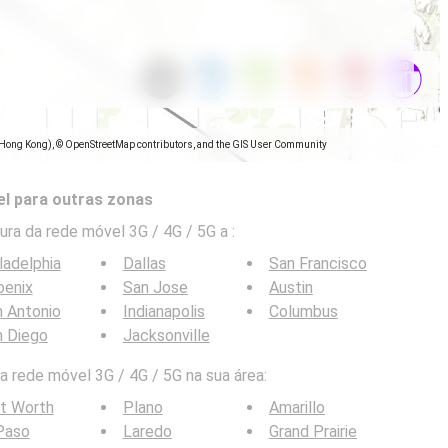
(Hong Kong), © OpenStreetMap contributors, and the GIS User Community
l para outras zonas
ra da rede móvel 3G / 4G / 5G a
:
ladelphia
Dallas
San Francisco
oenix
San Jose
Austin
 Antonio
Indianapolis
Columbus
n Diego
Jacksonville
 rede móvel 3G / 4G / 5G na sua área:
t Worth
Plano
Amarillo
Paso
Laredo
Grand Prairie