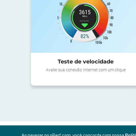
Teste de velocidade
Avalie sua conexão Internet com um clique
Ao navegar no nPerf.com, você concorda com nossa
Polít