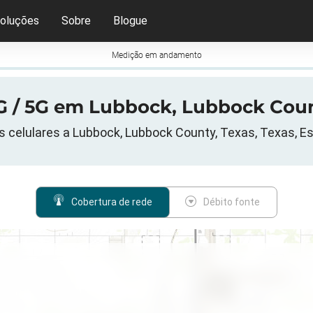
oluções
Sobre
Blogue
Medição em andamento
G / 5G em Lubbock, Lubbock Coun
 celulares a Lubbock, Lubbock County, Texas, Texas, E
Cobertura de rede
Débito fonte