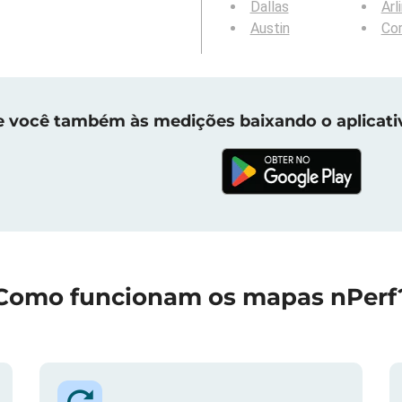
Dallas
Arl
Austin
Cor
e você também às medições baixando o aplicati
Como funcionam os mapas nPerf