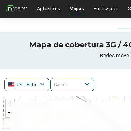
Aplicativos
Mapas
Publicações
S
Mapa de cobertura 3G / 4
Redes móveis
US
- Estados Unidos
+
−