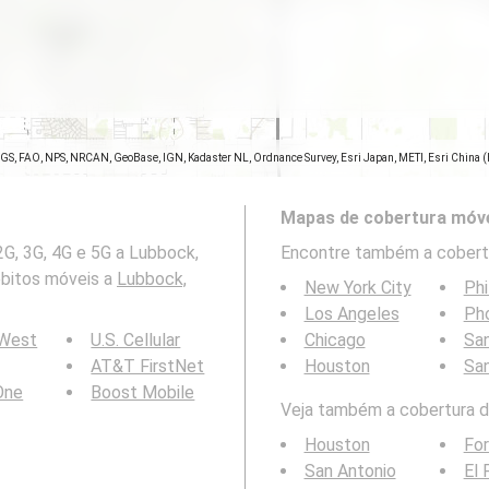
SGS, FAO, NPS, NRCAN, GeoBase, IGN, Kadaster NL, Ordnance Survey, Esri Japan, METI, Esri China 
Mapas de cobertura móve
G, 3G, 4G e 5G a Lubbock,
Encontre também a cobertu
ébitos móveis a
Lubbock,
New York City
Phi
Los Angeles
Ph
 West
U.S. Cellular
Chicago
San
AT&T FirstNet
Houston
Sa
 One
Boost Mobile
Veja também a cobertura da
Houston
For
San Antonio
El 