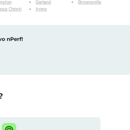
ington
Garland
Brownsville
pus Christi
Irving
vo nPerf!
?