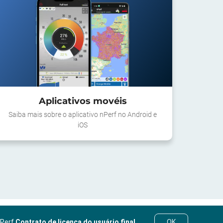
Aplicativos movéis
Saiba mais sobre o aplicativo nPerf no Android e
iOS
nPerf
Contrato de licença do usuário final
.
OK