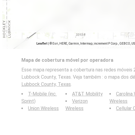
Leaflet
|
© Esri, HERE, Garmin, Intermap, increment P Corp., GEBCO, U
Mapa de cobertura móvel por operadora
Esse mapa representa a cobertura nas redes móveis 2
Lubbock County, Texas. Veja também : o mapa dos d
Lubbock County, Texas
.
T-Mobile (inc.
AT&T Mobility
Carolina
Sprint)
Verizon
Wireless
Union Wireless
Wireless
Cellular