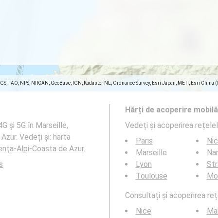
SGS, FAO, NPS, NRCAN, GeoBase, IGN, Kadaster NL, Ordnance Survey, Esri Japan, METI, Esri China 
Hărți de acoperire mobilă
G și 5G în Marseille,
Vedeți și acoperirea rețele
zur. Vedeți și: harta
Paris
Ni
enţa-Alpi-Coasta de Azur
.
Marseille
Na
s
Lyon
St
Toulouse
Mon
Consultați și acoperirea reț
Nice
Mar