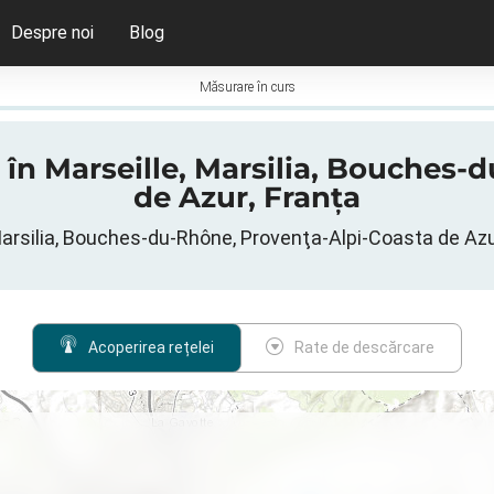
Despre noi
Blog
Măsurare în curs
G în Marseille, Marsilia, Bouches
de Azur, Franța
 Marsilia, Bouches-du-Rhône, Provenţa-Alpi-Coasta de Az
Acoperirea rețelei
Rate de descărcare