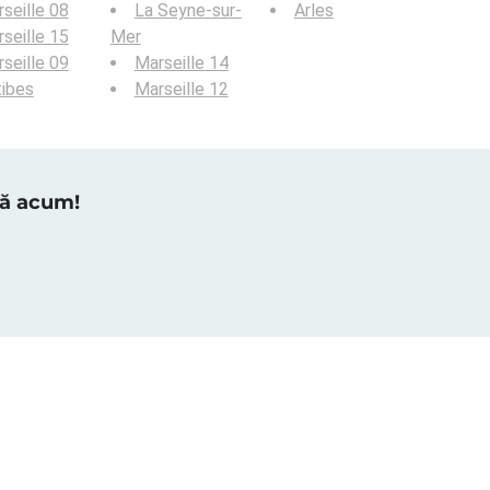
seille 08
La Seyne-sur-
Arles
seille 15
Mer
seille 09
Marseille 14
ibes
Marseille 12
tră acum!