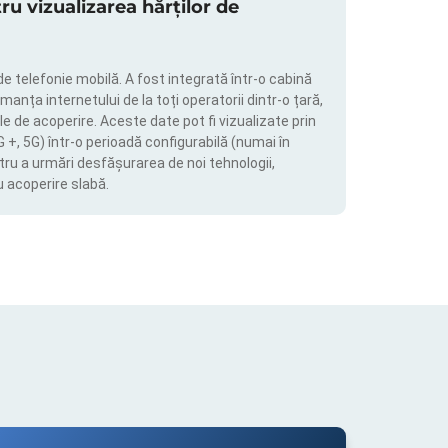
 vizualizarea hărților de
de telefonie mobilă. A fost integrată într-o cabină
manța internetului de la toți operatorii dintr-o țară,
le de acoperire. Aceste date pot fi vizualizate prin
4G +, 5G) într-o perioadă configurabilă (numai în
tru a urmări desfășurarea de noi tehnologii,
u acoperire slabă.