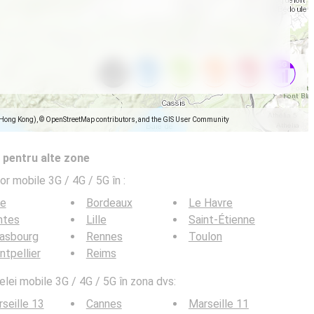
(Hong Kong), © OpenStreetMap contributors, and the GIS User Community
 pentru alte zone
lor mobile 3G / 4G / 5G în
:
ce
Bordeaux
Le Havre
ntes
Lille
Saint-Étienne
rasbourg
Rennes
Toulon
tpellier
Reims
elei mobile 3G / 4G / 5G în zona dvs:
seille 13
Cannes
Marseille 11