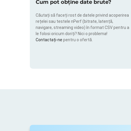
Cum pot obține date brute?
Căutați să faceți rost de datele privind acoperirea
rețelei sau testele nPerf (bitrate, latență,
navigare, streaming video) în format CSV pentru a
le folosi oricum doriți? Nici o problema!
Contactați-ne
pentru o ofertă.