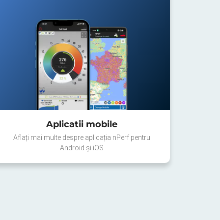
Aplicatii mobile
Aflați mai multe despre aplicația nPerf pentru
Android și iOS