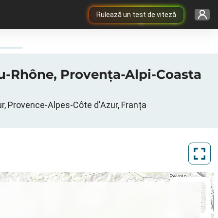
Rulează un test de viteză
-du-Rhône, Provenţa-Alpi-Coasta
ur, Provence-Alpes-Côte d'Azur, Franța
ArcGIS