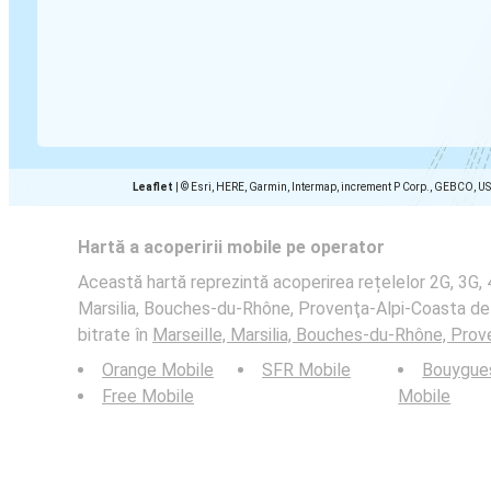
Leaflet
|
© Esri, HERE, Garmin, Intermap, increment P Corp., GEBCO, U
Hartă a acoperirii mobile pe operator
Această hartă reprezintă acoperirea rețelelor 2G, 3G, 4
Marsilia, Bouches-du-Rhône, Provenţa-Alpi-Coasta de A
bitrate în
Marseille, Marsilia, Bouches-du-Rhône, Prov
Orange Mobile
SFR Mobile
Bouygue
Free Mobile
Mobile