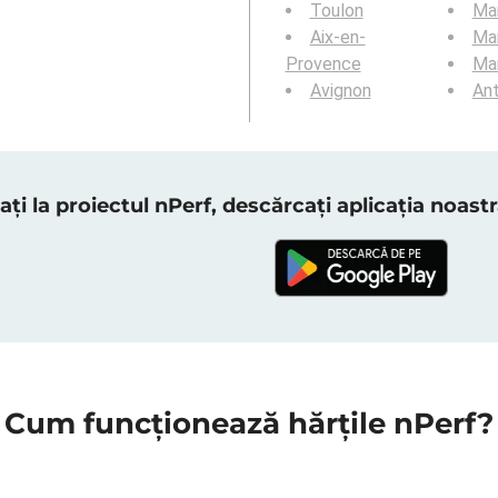
Toulon
Mar
Aix-en-
Mar
Provence
Mar
Avignon
Ant
ați la proiectul nPerf, descărcați aplicația noas
Cum funcționează hărțile nPerf?