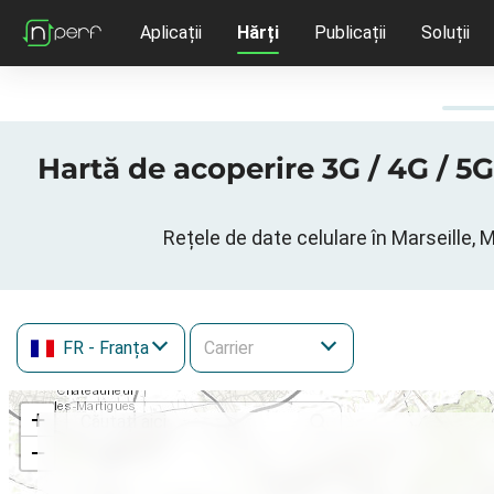
Aplicații
Hărți
Publicații
Soluții
Hartă de acoperire 3G / 4G / 5
Rețele de date celulare în Marseille,
FR
- Franța
+
−