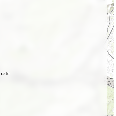
 date.