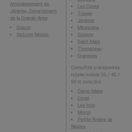
Arrondissement de
Les Cayes
Jérémie, Département
Tigwav
de la Grande-Anse
.
Jérémie
Digicel
Miragoâne
Natcom Mobile
Gonayiv
Saint-Marc
Thomazeau
Grangwav
Consultați și acoperirea
rețelei mobile 3G / 4G /
5G în zona dvs:
Dame-Marie
Corail
Les Irois
Moron
Petite Rivière de
Nippes