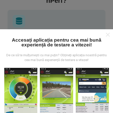
nPerf?
De unde provin datele?
Accesați aplicația pentru cea mai bună
experiență de testare a vitezei!
Datele sunt colectate din testele efectuate de
utilizatorii aplicației nPerf. Acestea sunt teste
De ce să te mulțumești cu mai puțin? Obțineți aplicația noastră pentru
efectuate în condiții reale, direct pe teren. Dacă doriți
cea mai bună experiență de testare a vitezei!
să vă implicați, tot ce trebuie să faceți este să
descărcați aplicația nPerf pe smartphone.
Cu cât
există mai multe date, cu atât hărțile vor fi mai
cuprinzătoare!