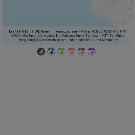
Leaflet
|
© Esri, HERE, Garmin, Intermap, increment P Corp., GEBCO, USGS, FAO, NPS,
NRCAN, GeoBase, IGN, Kadaster NL, Ordnance Survey, Esri Japan, METI, Esri China
(Hong Kong), © OpenStreetMap contributors, and the GIS User Community