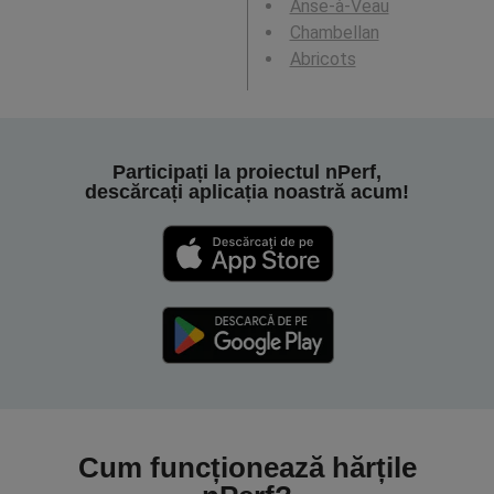
Anse-à-Veau
Chambellan
Abricots
Participați la proiectul nPerf,
descărcați aplicația noastră acum!
Cum funcționează hărțile