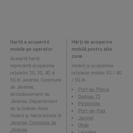
Hartă a acoperirii
Hărți de acoperire
mobile pe operator
mobilă pentru alte
zone
Această hartă
reprezintă acoperirea
Vedeți și acoperirea
rețelelor 2G, 3G, 4G și
rețelelor mobile 3G / 4G
5G în Jeremie, Commune
/ 5G în
:
de Jérémie,
Port-au-Prince
Arrondissement de
Delmas 73
Jérémie, Département
Pétionville
de la Grande-Anse.
Port-de-Paix
Vedeți și: harta bitrate în
Jacmel
Jeremie, Commune de
Okap
Jérémie,
Léogâne