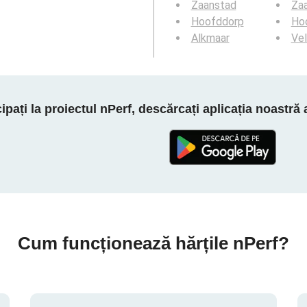
Zaanstad
Za
Hoofddorp
Ho
Alkmaar
Vel
cipați la proiectul nPerf, descărcați aplicația noastră
Cum funcționează hărțile nPerf?