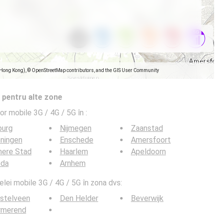
(Hong Kong), © OpenStreetMap contributors, and the GIS User Community
 pentru alte zone
lor mobile 3G / 4G / 5G în
:
burg
Nijmegen
Zaanstad
ningen
Enschede
Amersfoort
mere Stad
Haarlem
Apeldoorn
eda
Arnhem
elei mobile 3G / 4G / 5G în zona dvs:
stelveen
Den Helder
Beverwijk
rmerend