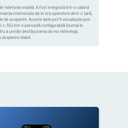
de telefonie mobilă. A fost integrată într-o cabină
manța internetului de la toți operatorii dintr-o țară,
le de acoperire. Aceste date pot fi vizualizate prin
4G +, 5G) într-o perioadă configurabilă (numai în
tru a urmări desfășurarea de noi tehnologii,
u acoperire slabă.