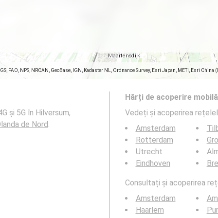
SGS, FAO, NPS, NRCAN, GeoBase, IGN, Kadaster NL, Ordnance Survey, Esri Japan, METI, Esri China 
Hărți de acoperire mobilă
4G și 5G în Hilversum,
Vedeți și acoperirea rețele
Olanda de Nord
.
Amsterdam
Til
Rotterdam
Gro
Utrecht
Al
Eindhoven
Br
Consultați și acoperirea reț
Amsterdam
Am
Haarlem
Pu