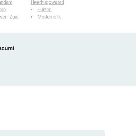
andam
Heerhugowaard
orn
Huizen
sen-Zuid
Medemblik
 acum!