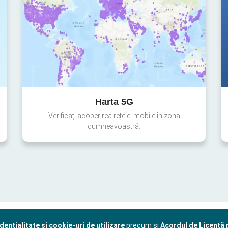
Harta 5G
Verificați acoperirea rețelei mobile în zona
dumneavoastră.
dențialitate și cookie-uri de utilizare
precum și
Acordul de Licență p