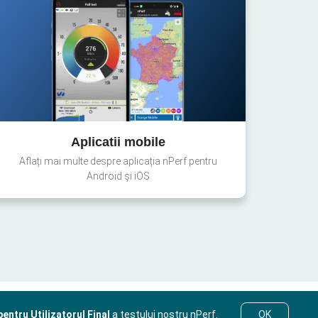
Aplicatii mobile
Aflați mai multe despre aplicația nPerf pentru
Android și iOS
entru Utilizatorul Final
a testului nostru nPerf.
OK