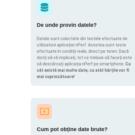
De unde provin datele?
Datele sunt colectate din testele efectuate de
utilizatorii aplicației nPerf. Acestea sunt teste
efectuate în condiții reale, direct pe teren. Dacă
doriți să vă implicați, tot ce trebuie să faceți este
să descărcați aplicația nPerf pe smartphone.
Cu
cât există mai multe date, cu atât hărțile vor fi
mai cuprinzătoare!
Cum pot obține date brute?