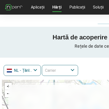
Aplicații
Hărți
Publicații
Soluții
Hartă de acoperire 
Rețele de date ce
NL
- Țările de Jos
+
−