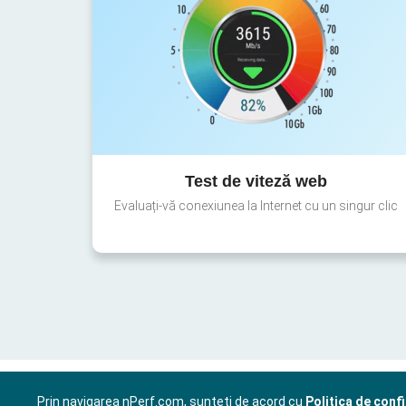
Test de viteză web
Evaluați-vă conexiunea la Internet cu un singur clic
Prin navigarea nPerf.com, sunteți de acord cu
Politica de confi