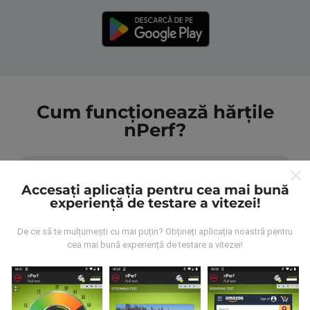
Cum funcționează hărțile
nPerf?
Accesați aplicația pentru cea mai bună
experiență de testare a vitezei!
De unde provin datele?
De ce să te mulțumești cu mai puțin? Obțineți aplicația noastră pentru
cea mai bună experiență de testare a vitezei!
Datele sunt colectate din testele efectuate de
utilizatorii aplicației nPerf. Acestea sunt teste
efectuate în condiții reale, direct pe teren. Dacă doriți
să vă implicați, tot ce trebuie să faceți este să