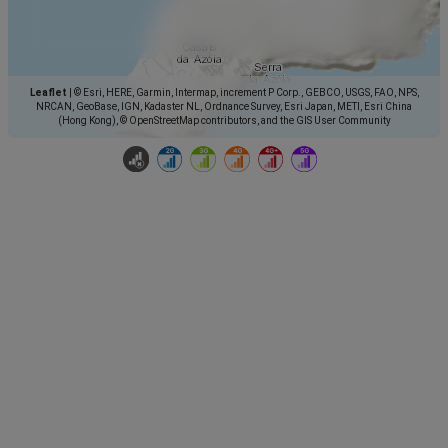
Leaflet
|
© Esri, HERE, Garmin, Intermap, increment P Corp., GEBCO, USGS, FAO, NPS,
NRCAN, GeoBase, IGN, Kadaster NL, Ordnance Survey, Esri Japan, METI, Esri China
(Hong Kong), © OpenStreetMap contributors, and the GIS User Community