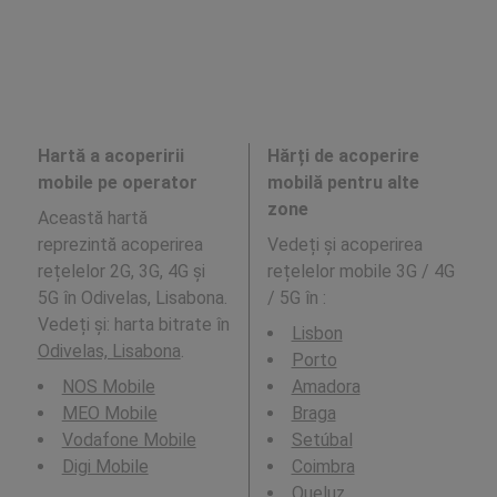
Hartă a acoperirii
Hărți de acoperire
mobile pe operator
mobilă pentru alte
zone
Această hartă
reprezintă acoperirea
Vedeți și acoperirea
rețelelor 2G, 3G, 4G și
rețelelor mobile 3G / 4G
5G în Odivelas, Lisabona.
/ 5G în
:
Vedeți și: harta bitrate în
Lisbon
Odivelas, Lisabona
.
Porto
NOS Mobile
Amadora
MEO Mobile
Braga
Vodafone Mobile
Setúbal
Digi Mobile
Coimbra
Queluz