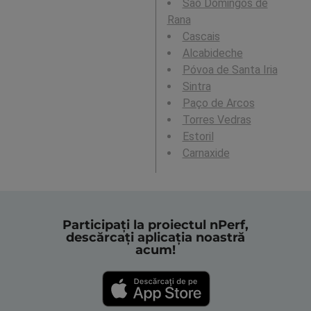
São Domingos de
Rana
Cascais
Alcabideche
Póvoa de Santa Iria
Sintra
Paço de Arcos
Torres Vedras
Estoril
Carnaxide
Participați la proiectul nPerf,
descărcați aplicația noastră
acum!