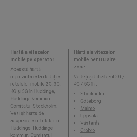
Hartă a vitezelor
Hărți ale vitezelor
mobile pe operator
mobile pentru alte
zone
Această hartă
reprezintă rata de biți a
Vedeți și bitrate-ul 3G /
rețelelor mobile 2G, 3G,
4G / 5G în
:
4G și 5G în Huddinge,
Stockholm
Huddinge kommun,
Göteborg
Comitatul Stockholm.
Malmö
Vezi și: harta de
Uppsala
acoperire a rețelelor în
Västerås
Huddinge, Huddinge
Örebro
kommun, Comitatul