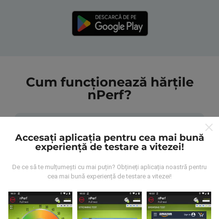
Cum funcționează hărțile
nPerf?
Accesați aplicația pentru cea mai bună
experiență de testare a vitezei!
De unde provin datele?
De ce să te mulțumești cu mai puțin? Obțineți aplicația noastră pentru
cea mai bună experiență de testare a vitezei!
Datele sunt colectate din testele efectuate de
utilizatorii aplicației nPerf. Acestea sunt teste
efectuate în condiții reale, direct pe teren. Dacă doriți
să vă implicați, tot ce trebuie să faceți este să