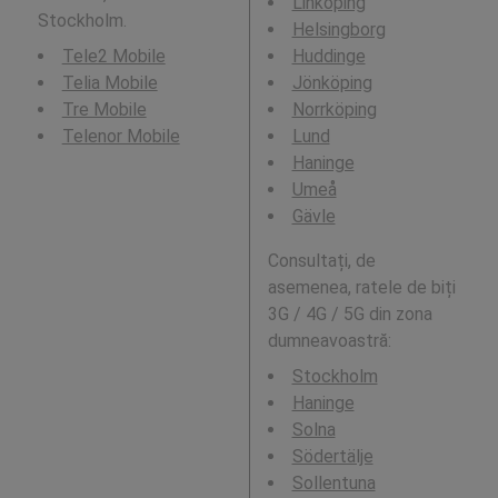
Linköping
Stockholm.
Helsingborg
Tele2 Mobile
Huddinge
Telia Mobile
Jönköping
Tre Mobile
Norrköping
Telenor Mobile
Lund
Haninge
Umeå
Gävle
Consultați, de
asemenea, ratele de biți
3G / 4G / 5G din zona
dumneavoastră:
Stockholm
Haninge
Solna
Södertälje
Sollentuna