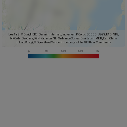
Leaflet
|
© Esri, HERE, Garmin, Intermap, increment P Corp., GEBCO, USGS, FAO, NPS,
NRCAN, GeoBase, IGN, Kadaster NL, Ordnance Survey, Esri Japan, METI, Esri China
(Hong Kong), © OpenStreetMap contributors, and the GIS User Community