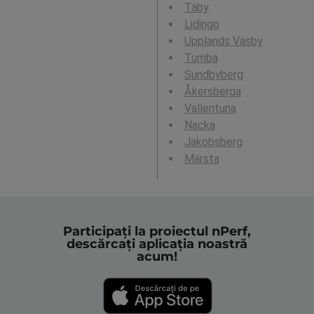
Täby
Lidingö
Upplands Väsby
Tumba
Sundbyberg
Åkersberga
Vallentuna
Nacka
Jakobsberg
Märsta
Participați la proiectul nPerf,
descărcați aplicația noastră
acum!