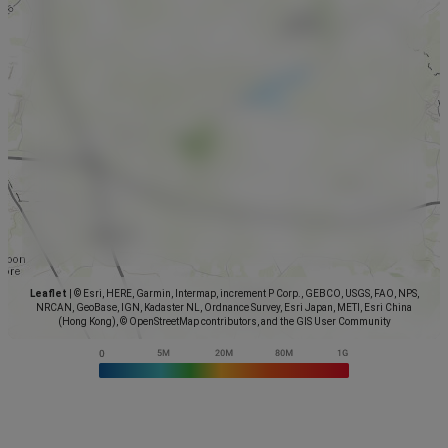
Leaflet
|
© Esri, HERE, Garmin, Intermap, increment P Corp., GEBCO, USGS, FAO, NPS,
NRCAN, GeoBase, IGN, Kadaster NL, Ordnance Survey, Esri Japan, METI, Esri China
(Hong Kong), © OpenStreetMap contributors, and the GIS User Community