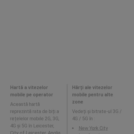
Hartă a vitezelor
Hărți ale vitezelor
mobile pe operator
mobile pentru alte
zone
Această hartă
reprezintă rata de biți a
Vedeți și bitrate-ul 3G /
rețelelor mobile 2G, 3G,
4G / 5G în
:
4G și 5G în Leicester,
New York City
City of Leicester, Anglia.