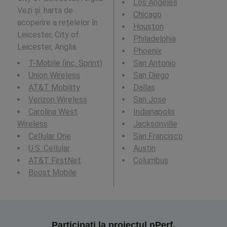
Los Angeles
Vezi și: harta de
Chicago
acoperire a rețelelor în
Houston
Leicester, City of
Philadelphia
Leicester, Anglia.
Phoenix
T-Mobile (inc. Sprint)
San Antonio
Union Wireless
San Diego
AT&T Mobility
Dallas
Verizon Wireless
San Jose
Carolina West
Indianapolis
Wireless
Jacksonville
Cellular One
San Francisco
U.S. Cellular
Austin
AT&T FirstNet
Columbus
Boost Mobile
Participați la proiectul nPerf,