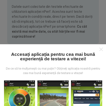
Datele sunt colectate din testele efectuate de
utilizatorii aplicației nPerf. Acestea sunt teste
efectuate în condiții reale, direct pe teren. Dacă doriți
să vă implicați, tot ce trebuie să faceți este să
descărcați aplicația nPerf pe smartphone.
Cu cât
există mai multe date, cu atât hărțile vor fi mai
cuprinzătoare!
Accesați aplicația pentru cea mai bună
experiență de testare a vitezei!
De ce să te mulțumești cu mai puțin? Obțineți aplicația noastră pentru
Cum se fac actualizările?
cea mai bună experiență de testare a vitezei!
Hărțile de acoperire a rețelei sunt actualizate
automat de către un robot la fiecare oră. Hărțile de
viteză sunt
actualizate la fiecare 15 minute
. Datele
sunt afișate timp de doi ani. După doi ani, cele mai
vechi date sunt eliminate din hărți o dată pe lună.