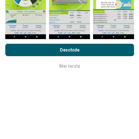
Prin navigarea nPerf.com, sunteți de acord cu
Politica de
Cât de fiabilă și precisă este?
confidențialitate și cookie-uri de utilizare
precum și
Acordul
Deschide
de Licență pentru Utilizatorul Final
a testului nostru nPerf.
Testele sunt efectuate pe dispozitivele utilizatorilor.
Precizia geo locației depinde de calitatea recepției
Mai tarziu
OK
semnalului GPS la momentul testului. Pentru datele
de acoperire, noi păstrăm doar teste cu o precizie
maximă a locației
de 50 de metri
. Pentru rata de
descărcare, acest prag merge până la 200 de metri.