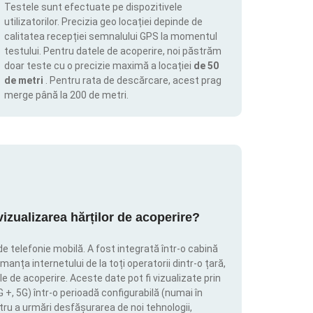
Testele sunt efectuate pe dispozitivele
utilizatorilor. Precizia geo locației depinde de
calitatea recepției semnalului GPS la momentul
testului. Pentru datele de acoperire, noi păstrăm
doar teste cu o precizie maximă a locației
de 50
de metri
. Pentru rata de descărcare, acest prag
merge până la 200 de metri.
zualizarea hărților de acoperire?
de telefonie mobilă. A fost integrată într-o cabină
manța internetului de la toți operatorii dintr-o țară,
le de acoperire. Aceste date pot fi vizualizate prin
4G +, 5G) într-o perioadă configurabilă (numai în
tru a urmări desfășurarea de noi tehnologii,