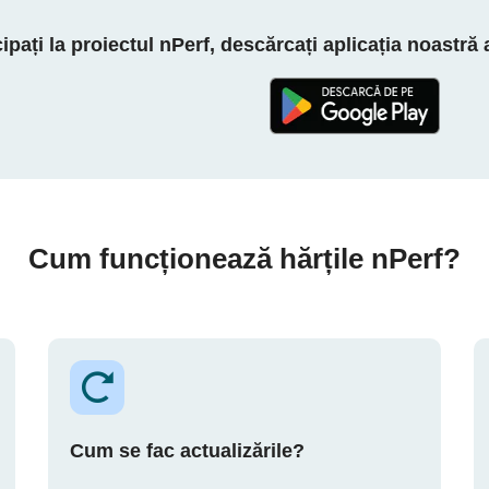
cipați la proiectul nPerf, descărcați aplicația noastră
Cum funcționează hărțile nPerf?
Cum se fac actualizările?