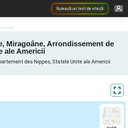
Rulează un test de viteză
ane, Miragoâne, Arrondissement de
 ale Americii
partement des Nippes, Statele Unite ale Americii
ArcGIS