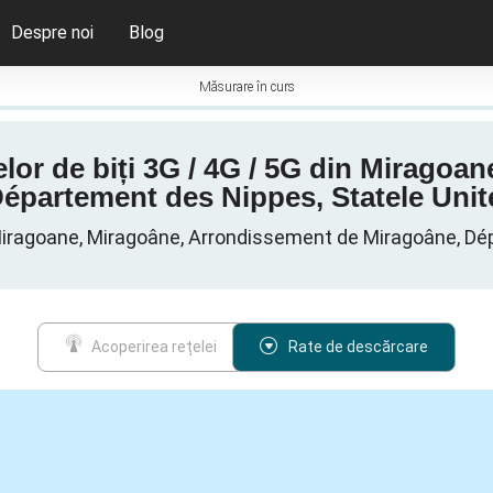
Despre noi
Blog
Măsurare în curs
atelor de biți 3G / 4G / 5G din Mirago
épartement des Nippes, Statele Unite
n Miragoane, Miragoâne, Arrondissement de Miragoâne, Dé
Acoperirea rețelei
Rate de descărcare