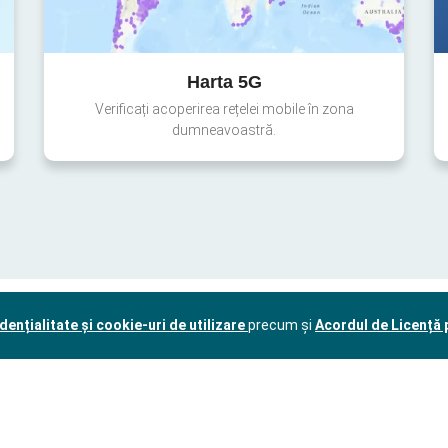
Harta 5G
Verificați acoperirea rețelei mobile în zona
dumneavoastră.
dențialitate și cookie-uri de utilizare
precum și
Acordul de Licență p