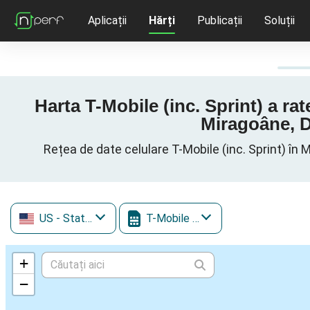
Aplicații
Hărți
Publicații
Soluții
Harta T-Mobile (inc. Sprint) a r
Miragoâne, D
Rețea de date celulare T-Mobile (inc. Sprint) î
US
- Statele Unite ale Americii
T-Mobile (inc. Sprint)
+
−