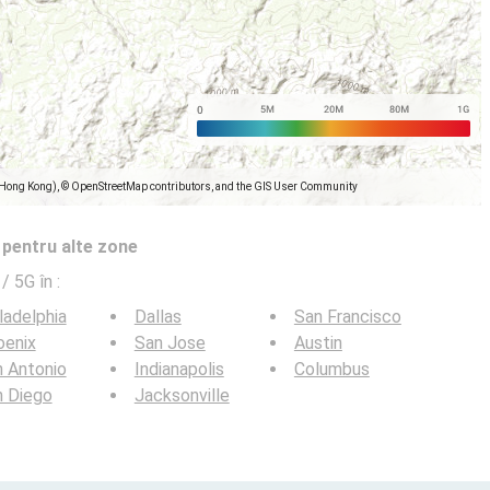
(Hong Kong), © OpenStreetMap contributors, and the GIS User Community
e pentru alte zone
 / 5G în
:
ladelphia
Dallas
San Francisco
oenix
San Jose
Austin
 Antonio
Indianapolis
Columbus
n Diego
Jacksonville