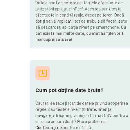
Datele sunt colectate din testele efectuate de
utilizatorii aplicației nPerf. Acestea sunt teste
efectuate în condiții reale, direct pe teren. Dacă
doriți să vă implicați, tot ce trebuie să faceți este
să descărcați aplicația nPerf pe smartphone.
Cu
cât există mai multe date, cu atât hărțile vor fi
mai cuprinzătoare!
Cum pot obține date brute?
Căutați să faceți rost de datele privind acoperirea
rețelei sau testele nPerf (bitrate, latență,
navigare, streaming video) în format CSV pentru a
le folosi oricum doriți? Nici o problema!
Contactați-ne
pentru o ofertă.