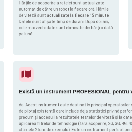
Hărțile de acoperire a rețelei sunt actualizate
automat de către un robot la fiecare oră. Hărțile
de viteză sunt
actualizate la fiecare 15 minute
.
Datele sunt afișate timp de doi ani. După doi ani,
cele mai vechi date sunt eliminate din hărți o dată
pe lună.
Există un instrument PROFESIONAL pentru vi
da. Acest instrument este destinat în principal operatorilor 
de pilotaj existentă care include deja statistici privind perfor
precum și accesul la rezultatele testelor de viteză și la date
aplicarea filtrelor de tehnologie (fără acoperire, 2G, 3G, 4G, 
ultimele 2 luni, de exemplu). Este un instrument perfect pen