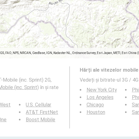
SGS, FAO, NPS, NRCAN, GeoBase, IGN, Kadaster NL, Ordnance Survey, Esri Japan, METI, Esri China 
Hărți ale vitezelor mobil
-Mobile (inc. Sprint) 2G,
Vedeți și bitrate-ul 3G / 4G
obile (inc. Sprint)
în și rate
New York City
Phi
Los Angeles
Ph
 West
U.S. Cellular
Chicago
San
AT&T FirstNet
Houston
Sa
 One
Boost Mobile