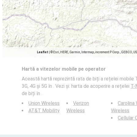
Leaflet
|
© Esri, HERE, Garmin, Intermap, increment P Corp., GEBCO, U
Hartă a vitezelor mobile pe operator
Această hartă reprezintă rata de biți a rețelei mobile T
3G, 4G și 5G în . Vezi și: harta de acoperire a rețelei
T-M
de biți în .
Union Wireless
Verizon
Carolina
AT&T Mobility
Wireless
Wireless
Cellular