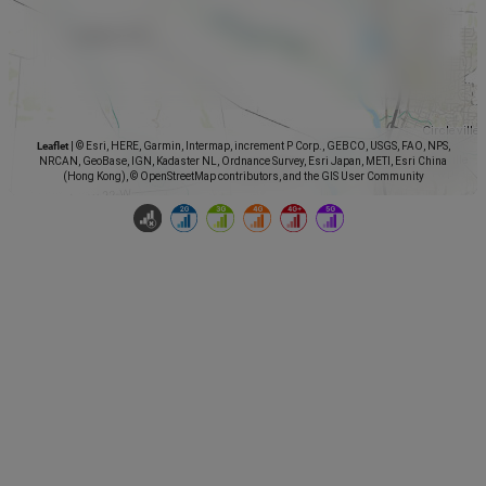
Leaflet
|
© Esri, HERE, Garmin, Intermap, increment P Corp., GEBCO, USGS, FAO, NPS,
NRCAN, GeoBase, IGN, Kadaster NL, Ordnance Survey, Esri Japan, METI, Esri China
(Hong Kong), © OpenStreetMap contributors, and the GIS User Community