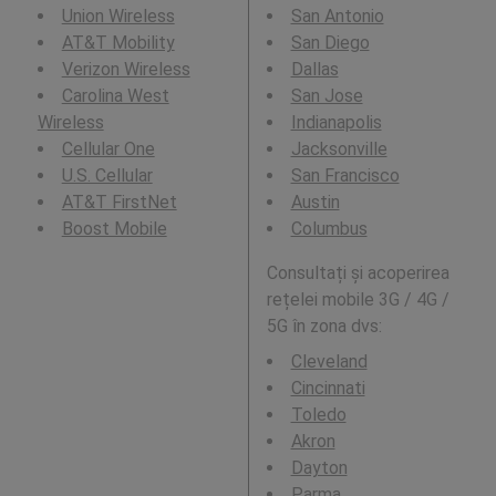
Union Wireless
San Antonio
AT&T Mobility
San Diego
Verizon Wireless
Dallas
Carolina West
San Jose
Wireless
Indianapolis
Cellular One
Jacksonville
U.S. Cellular
San Francisco
AT&T FirstNet
Austin
Boost Mobile
Columbus
Consultați și acoperirea
rețelei mobile 3G / 4G /
5G în zona dvs:
Cleveland
Cincinnati
Toledo
Akron
Dayton
Parma