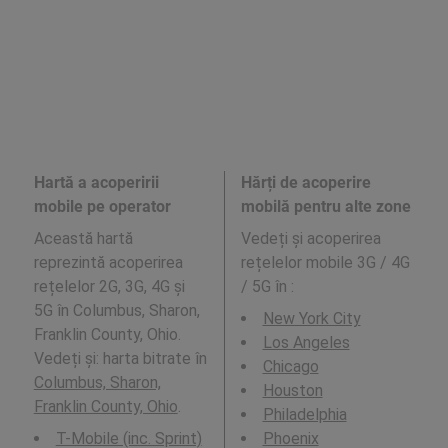
Hartă a acoperirii
Hărți de acoperire
mobile pe operator
mobilă pentru alte zone
Această hartă
Vedeți și acoperirea
reprezintă acoperirea
rețelelor mobile 3G / 4G
rețelelor 2G, 3G, 4G și
/ 5G în
:
5G în Columbus, Sharon,
New York City
Franklin County, Ohio.
Los Angeles
Vedeți și: harta bitrate în
Chicago
Columbus, Sharon,
Houston
Franklin County, Ohio
.
Philadelphia
T-Mobile (inc. Sprint)
Phoenix