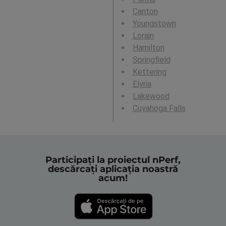
Canton
Youngstown
Lorain
Hamilton
Springfield
Kettering
Elyria
Lakewood
Cuyahoga Falls
Participați la proiectul nPerf,
descărcați aplicația noastră
acum!