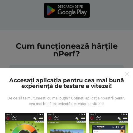
Cum funcționează hărțile
nPerf?
Accesați aplicația pentru cea mai bună
experiență de testare a vitezei!
De unde provin datele?
De ce să te mulțumești cu mai puțin? Obțineți aplicația noastră pentru
cea mai bună experiență de testare a vitezei!
Datele sunt colectate din testele efectuate de
utilizatorii aplicației nPerf. Acestea sunt teste
efectuate în condiții reale, direct pe teren. Dacă doriți
să vă implicați, tot ce trebuie să faceți este să