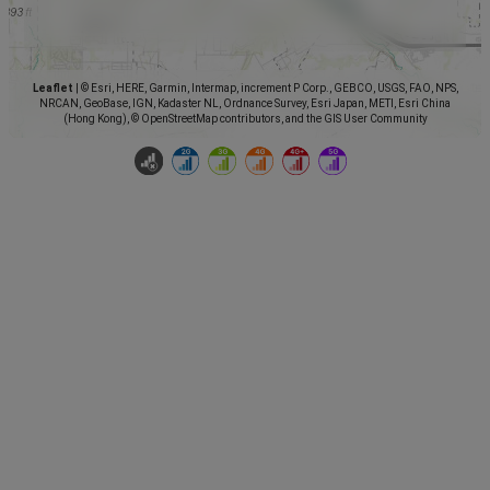
Leaflet
|
© Esri, HERE, Garmin, Intermap, increment P Corp., GEBCO, USGS, FAO, NPS,
NRCAN, GeoBase, IGN, Kadaster NL, Ordnance Survey, Esri Japan, METI, Esri China
(Hong Kong), © OpenStreetMap contributors, and the GIS User Community