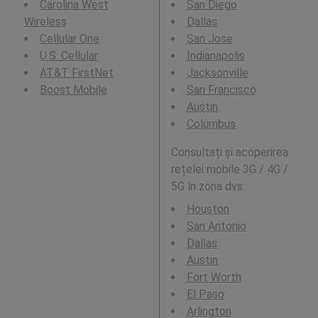
Carolina West
San Diego
Wireless
Dallas
Cellular One
San Jose
U.S. Cellular
Indianapolis
AT&T FirstNet
Jacksonville
Boost Mobile
San Francisco
Austin
Columbus
Consultați și acoperirea
rețelei mobile 3G / 4G /
5G în zona dvs:
Houston
San Antonio
Dallas
Austin
Fort Worth
El Paso
Arlington