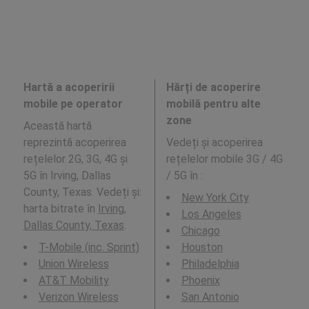
Hartă a acoperirii
Hărți de acoperire
mobile pe operator
mobilă pentru alte
zone
Această hartă
reprezintă acoperirea
Vedeți și acoperirea
rețelelor 2G, 3G, 4G și
rețelelor mobile 3G / 4G
5G în Irving, Dallas
/ 5G în
:
County, Texas. Vedeți și:
New York City
harta bitrate în
Irving,
Los Angeles
Dallas County, Texas
.
Chicago
T-Mobile (inc. Sprint)
Houston
Union Wireless
Philadelphia
AT&T Mobility
Phoenix
Verizon Wireless
San Antonio