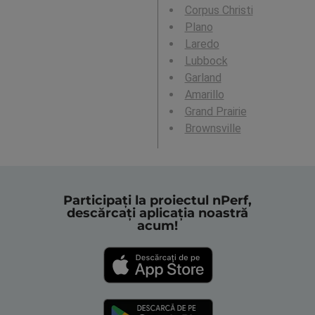
Corpus Christi
Plano
Laredo
Lubbock
Garland
Amarillo
Grand Prairie
Brownsville
Participați la proiectul nPerf,
descărcați aplicația noastră
acum!