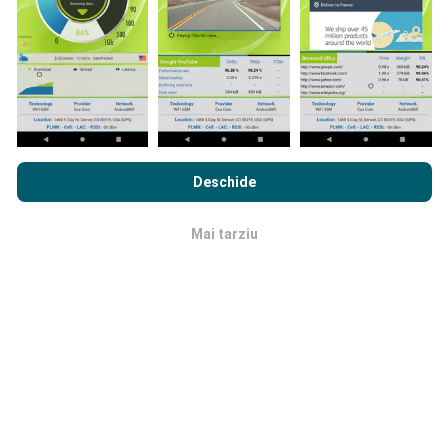
cuprinzătoare!
Prin navigarea nPerf.com, sunteți de acord cu
Politica de
Cum se fac actualizările?
confidențialitate și cookie-uri de utilizare
precum și
Acordul
Deschide
de Licență pentru Utilizatorul Final
a testului nostru nPerf.
Hărțile de acoperire a rețelei sunt actualizate
automat de către un robot la fiecare oră. Hărțile de
Mai tarziu
OK
viteză sunt
actualizate la fiecare 15 minute
. Datele
sunt afișate timp de doi ani. După doi ani, cele mai
vechi date sunt eliminate din hărți o dată pe lună.