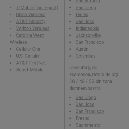
San Antonio
T-Mobile (inc. Sprint)
San Diego
Union Wireless
Dallas
AT&T Mobility
San Jose
Verizon Wireless
Indianapolis
Carolina West
Jacksonville
Wireless
San Francisco
Cellular One
Austin
U.S. Cellular
Columbus
AT&T FirstNet
Consultați, de
Boost Mobile
asemenea, ratele de biți
3G / 4G / 5G din zona
dumneavoastră:
San Diego
San Jose
San Francisco
Fresno
Sacramento