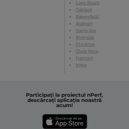
Long Beach
Oakland
Bakersfield
Anaheim
Santa Ana
Riverside
Stockton
Chula Vista
Fremont
Irvine
Participați la proiectul nPerf,
descărcați aplicația noastră
acum!