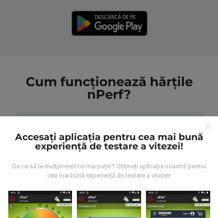
Cum funcționează hărțile
nPerf?
Accesați aplicația pentru cea mai bună
experiență de testare a vitezei!
De unde provin datele?
De ce să te mulțumești cu mai puțin? Obțineți aplicația noastră pentru
cea mai bună experiență de testare a vitezei!
Datele sunt colectate din testele efectuate de
utilizatorii aplicației nPerf. Acestea sunt teste
efectuate în condiții reale, direct pe teren. Dacă doriți
să vă implicați, tot ce trebuie să faceți este să