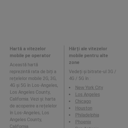
Hartă a vitezelor
Hărți ale vitezelor
mobile pe operator
mobile pentru alte
zone
Această hartă
reprezintă rata de biți a
Vedeți și bitrate-ul 3G /
rețelelor mobile 2G, 3G,
4G / 5G în
:
4G și 5G în Los-Angeles,
New York City
Los Angeles County,
Los Angeles
California. Vezi și: harta
Chicago
de acoperire a rețelelor
Houston
în Los-Angeles, Los
Philadelphia
Angeles County,
Phoenix
California.