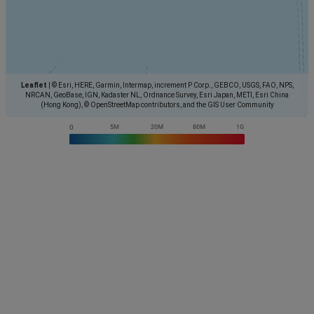
Leaflet
|
© Esri, HERE, Garmin, Intermap, increment P Corp., GEBCO, USGS, FAO, NPS,
NRCAN, GeoBase, IGN, Kadaster NL, Ordnance Survey, Esri Japan, METI, Esri China
(Hong Kong), © OpenStreetMap contributors, and the GIS User Community