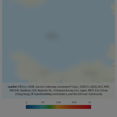
Leaflet
|
© Esri, HERE, Garmin, Intermap, increment P Corp., GEBCO, USGS, FAO, NPS,
NRCAN, GeoBase, IGN, Kadaster NL, Ordnance Survey, Esri Japan, METI, Esri China
(Hong Kong), © OpenStreetMap contributors, and the GIS User Community