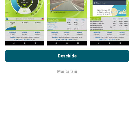
sunt afișate timp de doi ani. După doi ani, cele mai
vechi date sunt eliminate din hărți o dată pe lună.
Prin navigarea nPerf.com, sunteți de acord cu
Politica de
confidențialitate și cookie-uri de utilizare
precum și
Acordul
Cât de fiabilă și precisă este?
Deschide
de Licență pentru Utilizatorul Final
a testului nostru nPerf.
Testele sunt efectuate pe dispozitivele utilizatorilor.
Mai tarziu
OK
Precizia geo locației depinde de calitatea recepției
semnalului GPS la momentul testului. Pentru datele
de acoperire, noi păstrăm doar teste cu o precizie
maximă a locației
de 50 de metri
. Pentru rata de
descărcare, acest prag merge până la 200 de metri.