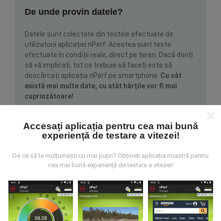
De unde provin datele?
Datele sunt colectate din testele efectuate de
utilizatorii aplicației nPerf. Acestea sunt teste
efectuate în condiții reale, direct pe teren. Dacă doriți
să vă implicați, tot ce trebuie să faceți este să
descărcați aplicația nPerf pe smartphone.
Cu cât
există mai multe date, cu atât hărțile vor fi mai
cuprinzătoare!
Accesați aplicația pentru cea mai bună
experiență de testare a vitezei!
De ce să te mulțumești cu mai puțin? Obțineți aplicația noastră pentru
cea mai bună experiență de testare a vitezei!
Cum se fac actualizările?
Hărțile de acoperire a rețelei sunt actualizate
automat de către un robot la fiecare oră. Hărțile de
viteză sunt
actualizate la fiecare 15 minute
. Datele