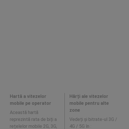
Hartă a vitezelor
Hărți ale vitezelor
mobile pe operator
mobile pentru alte
zone
Această hartă
reprezintă rata de biți a
Vedeți și bitrate-ul 3G /
rețelelor mobile 2G, 3G,
4G / 5G în
: