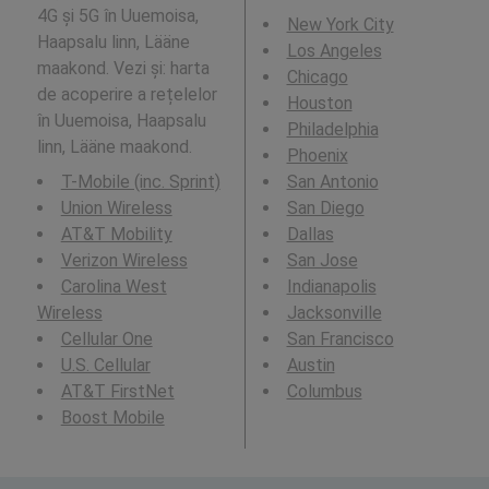
4G și 5G în Uuemoisa,
New York City
Haapsalu linn, Lääne
Los Angeles
maakond. Vezi și: harta
Chicago
de acoperire a rețelelor
Houston
în Uuemoisa, Haapsalu
Philadelphia
linn, Lääne maakond.
Phoenix
T-Mobile (inc. Sprint)
San Antonio
Union Wireless
San Diego
AT&T Mobility
Dallas
Verizon Wireless
San Jose
Carolina West
Indianapolis
Wireless
Jacksonville
Cellular One
San Francisco
U.S. Cellular
Austin
AT&T FirstNet
Columbus
Boost Mobile